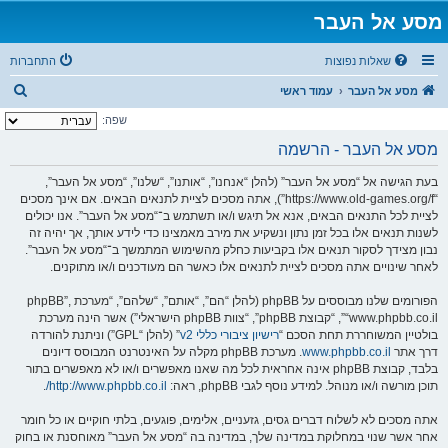
מסע אל העבר
שאלות נפוצות
התחברות
ח
מסע אל העבר
עמוד ראשי
י
שפה:
פ
מסע אל העבר - הרשמה
ו
בעת הגישה אל “מסע אל העבר” (להלן “אנחנו”, “אותנו”, “שלנו”, “מסע אל העבר”,
ש
“https://www.old-games.org/f”), אתה מסכים לציית לתנאים הבאים. אם אינך מסכים
לציית לכל התנאים הבאים, אנא אל תיגש ו/או תשתמש ב־“מסע אל העבר”. אנו יכולים
לשנות תנאים אלו בכל זמן נתון ונשקיע את מירב מאמצינו כדי לידע אותך, אך יהיה זה
נבון מצידך לסקור תנאים אלו בקביעות כחלק מהשימוש המתמשך ב־“מסע אל העבר”.
לאחר שינויים אתה מסכים לציית לתנאים אלו כאשר הם מעודכנים ו/או מתוקנים.
הפורומים שלנו מבוססים על phpBB (להלן “הם”, “אותם”, “שלהם”, “מערכת phpBB”,
“www.phpbb.co.il”, “קבוצת phpBB”, “צוות phpBB הישראלי”) אשר הינה מערכת
בולטיין המשוחררת תחת הסכם “
רישיון ציבורי כללי v2
” (להלן “GPL”) וניתנת להורדה
דרך אתר
www.phpbb.co.il
. מערכת phpBB מקלה על האינטרנט המבוסס דיונים
בלבד, קבוצת phpBB אינה אחראית לכל מה שאנו מאפשרים ו/או לא מאפשרים בתור
תוכן מורשה ו/או מנוהל. למידע נוסף לגבי phpBB, ראה:
http://www.phpbb.co.il/
.
אתה מסכים לא לשלוח דברים גסים, גזעניים, אלימים, פוגעים, בלתי חוקיים או כל חומר
אחר אשר שנוי במחלוקת במדינה שלך, במדינה בה “מסע אל העבר” מאוחסנת או בחוק