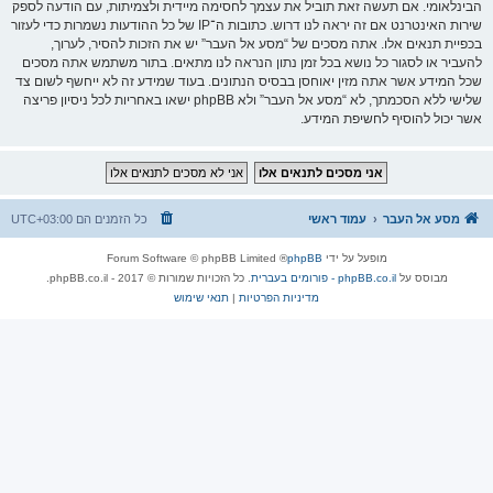
הבינלאומי. אם תעשה זאת תוביל את עצמך לחסימה מיידית ולצמיתות, עם הודעה לספק
שירות האינטרנט אם זה יראה לנו דרוש. כתובות ה־IP של כל ההודעות נשמרות כדי לעזור
בכפיית תנאים אלו. אתה מסכים של “מסע אל העבר” יש את הזכות להסיר, לערוך,
להעביר או לסגור כל נושא בכל זמן נתון הנראה לנו מתאים. בתור משתמש אתה מסכים
שכל המידע אשר אתה מזין יאוחסן בבסיס הנתונים. בעוד שמידע זה לא ייחשף לשום צד
שלישי ללא הסכמתך, לא “מסע אל העבר” ולא phpBB ישאו באחריות לכל ניסיון פריצה
אשר יכול להוסיף לחשיפת המידע.
מסע אל העבר
עמוד ראשי
כל הזמנים הם
UTC+03:00
מופעל על ידי
phpBB
® Forum Software © phpBB Limited
מבוסס על
phpBB.co.il - פורומים בעברית
. כל הזכויות שמורות © 2017 - phpBB.co.il.
מדיניות הפרטיות
|
תנאי שימוש