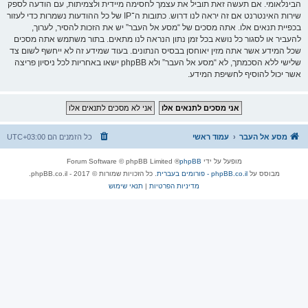
הבינלאומי. אם תעשה זאת תוביל את עצמך לחסימה מיידית ולצמיתות, עם הודעה לספק
שירות האינטרנט אם זה יראה לנו דרוש. כתובות ה־IP של כל ההודעות נשמרות כדי לעזור
בכפיית תנאים אלו. אתה מסכים של “מסע אל העבר” יש את הזכות להסיר, לערוך,
להעביר או לסגור כל נושא בכל זמן נתון הנראה לנו מתאים. בתור משתמש אתה מסכים
שכל המידע אשר אתה מזין יאוחסן בבסיס הנתונים. בעוד שמידע זה לא ייחשף לשום צד
שלישי ללא הסכמתך, לא “מסע אל העבר” ולא phpBB ישאו באחריות לכל ניסיון פריצה
אשר יכול להוסיף לחשיפת המידע.
מסע אל העבר
עמוד ראשי
כל הזמנים הם
UTC+03:00
מופעל על ידי
phpBB
® Forum Software © phpBB Limited
מבוסס על
phpBB.co.il - פורומים בעברית
. כל הזכויות שמורות © 2017 - phpBB.co.il.
מדיניות הפרטיות
|
תנאי שימוש