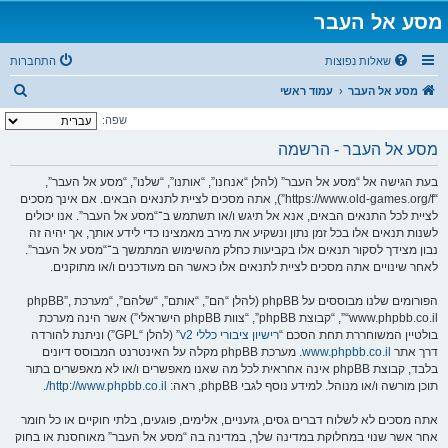
מסע אל העבר
שאלות נפוצות
התחברות
ח
מסע אל העבר
עמוד ראשי
י
שפה:
פ
מסע אל העבר - הרשמה
ו
בעת הגישה אל “מסע אל העבר” (להלן “אנחנו”, “אותנו”, “שלנו”, “מסע אל העבר”,
ש
“https://www.old-games.org/f”), אתה מסכים לציית לתנאים הבאים. אם אינך מסכים
לציית לכל התנאים הבאים, אנא אל תיגש ו/או תשתמש ב־“מסע אל העבר”. אנו יכולים
לשנות תנאים אלו בכל זמן נתון ונשקיע את מירב מאמצינו כדי לידע אותך, אך יהיה זה
נבון מצידך לסקור תנאים אלו בקביעות כחלק מהשימוש המתמשך ב־“מסע אל העבר”.
לאחר שינויים אתה מסכים לציית לתנאים אלו כאשר הם מעודכנים ו/או מתוקנים.
הפורומים שלנו מבוססים על phpBB (להלן “הם”, “אותם”, “שלהם”, “מערכת phpBB”,
“www.phpbb.co.il”, “קבוצת phpBB”, “צוות phpBB הישראלי”) אשר הינה מערכת
בולטיין המשוחררת תחת הסכם “
רישיון ציבורי כללי v2
” (להלן “GPL”) וניתנת להורדה
דרך אתר
www.phpbb.co.il
. מערכת phpBB מקלה על האינטרנט המבוסס דיונים
בלבד, קבוצת phpBB אינה אחראית לכל מה שאנו מאפשרים ו/או לא מאפשרים בתור
תוכן מורשה ו/או מנוהל. למידע נוסף לגבי phpBB, ראה:
http://www.phpbb.co.il/
.
אתה מסכים לא לשלוח דברים גסים, גזעניים, אלימים, פוגעים, בלתי חוקיים או כל חומר
אחר אשר שנוי במחלוקת במדינה שלך, במדינה בה “מסע אל העבר” מאוחסנת או בחוק