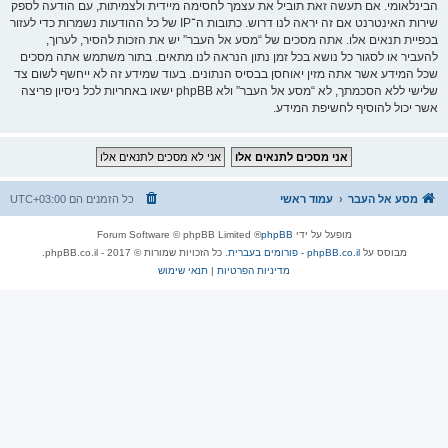
הבינלאומי. אם תעשה זאת תוביל את עצמך לחסימה מיידית ולצמיתות, עם הודעה לספק
שירות האינטרנט אם זה יראה לנו דרוש. כתובות ה־IP של כל ההודעות נשמרות כדי לעזור
בכפיית תנאים אלו. אתה מסכים של “מסע אל העבר” יש את הזכות להסיר, לערוך,
להעביר או לסגור כל נושא בכל זמן נתון הנראה לנו מתאים. בתור משתמש אתה מסכים
שכל המידע אשר אתה מזין יאוחסן בבסיס הנתונים. בעוד שמידע זה לא ייחשף לשום צד
שלישי ללא הסכמתך, לא “מסע אל העבר” ולא phpBB ישאו באחריות לכל ניסיון פריצה
אשר יכול להוסיף לחשיפת המידע.
מסע אל העבר
עמוד ראשי
כל הזמנים הם
UTC+03:00
מופעל על ידי
phpBB
® Forum Software © phpBB Limited
מבוסס על
phpBB.co.il - פורומים בעברית
. כל הזכויות שמורות © 2017 - phpBB.co.il.
מדיניות הפרטיות
|
תנאי שימוש