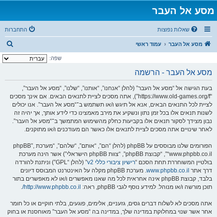
מסע אל העבר
שאלות נפוצות
התחברות
ח
מסע אל העבר
עמוד ראשי
י
שפה:
פ
מסע אל העבר - הרשמה
ו
בעת הגישה אל “מסע אל העבר” (להלן “אנחנו”, “אותנו”, “שלנו”, “מסע אל העבר”,
ש
“https://www.old-games.org/f”), אתה מסכים לציית לתנאים הבאים. אם אינך מסכים
לציית לכל התנאים הבאים, אנא אל תיגש ו/או תשתמש ב־“מסע אל העבר”. אנו יכולים
לשנות תנאים אלו בכל זמן נתון ונשקיע את מירב מאמצינו כדי לידע אותך, אך יהיה זה
נבון מצידך לסקור תנאים אלו בקביעות כחלק מהשימוש המתמשך ב־“מסע אל העבר”.
לאחר שינויים אתה מסכים לציית לתנאים אלו כאשר הם מעודכנים ו/או מתוקנים.
הפורומים שלנו מבוססים על phpBB (להלן “הם”, “אותם”, “שלהם”, “מערכת phpBB”,
“www.phpbb.co.il”, “קבוצת phpBB”, “צוות phpBB הישראלי”) אשר הינה מערכת
בולטיין המשוחררת תחת הסכם “
רישיון ציבורי כללי v2
” (להלן “GPL”) וניתנת להורדה
דרך אתר
www.phpbb.co.il
. מערכת phpBB מקלה על האינטרנט המבוסס דיונים
בלבד, קבוצת phpBB אינה אחראית לכל מה שאנו מאפשרים ו/או לא מאפשרים בתור
תוכן מורשה ו/או מנוהל. למידע נוסף לגבי phpBB, ראה:
http://www.phpbb.co.il/
.
אתה מסכים לא לשלוח דברים גסים, גזעניים, אלימים, פוגעים, בלתי חוקיים או כל חומר
אחר אשר שנוי במחלוקת במדינה שלך, במדינה בה “מסע אל העבר” מאוחסנת או בחוק