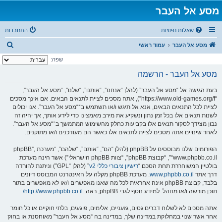
מסע אל העבר
שאלות נפוצות
התחברות
ח
מסע אל העבר
עמוד ראשי
י
שפה:
פ
מסע אל העבר - הרשמה
ו
בעת הגישה אל “מסע אל העבר” (להלן “אנחנו”, “אותנו”, “שלנו”, “מסע אל העבר”,
ש
“https://www.old-games.org/f”), אתה מסכים לציית לתנאים הבאים. אם אינך מסכים
לציית לכל התנאים הבאים, אנא אל תיגש ו/או תשתמש ב־“מסע אל העבר”. אנו יכולים
לשנות תנאים אלו בכל זמן נתון ונשקיע את מירב מאמצינו כדי לידע אותך, אך יהיה זה
נבון מצידך לסקור תנאים אלו בקביעות כחלק מהשימוש המתמשך ב־“מסע אל העבר”.
לאחר שינויים אתה מסכים לציית לתנאים אלו כאשר הם מעודכנים ו/או מתוקנים.
הפורומים שלנו מבוססים על phpBB (להלן “הם”, “אותם”, “שלהם”, “מערכת phpBB”,
“www.phpbb.co.il”, “קבוצת phpBB”, “צוות phpBB הישראלי”) אשר הינה מערכת
בולטיין המשוחררת תחת הסכם “
רישיון ציבורי כללי v2
” (להלן “GPL”) וניתנת להורדה
דרך אתר
www.phpbb.co.il
. מערכת phpBB מקלה על האינטרנט המבוסס דיונים
בלבד, קבוצת phpBB אינה אחראית לכל מה שאנו מאפשרים ו/או לא מאפשרים בתור
תוכן מורשה ו/או מנוהל. למידע נוסף לגבי phpBB, ראה:
http://www.phpbb.co.il/
.
אתה מסכים לא לשלוח דברים גסים, גזעניים, אלימים, פוגעים, בלתי חוקיים או כל חומר
אחר אשר שנוי במחלוקת במדינה שלך, במדינה בה “מסע אל העבר” מאוחסנת או בחוק