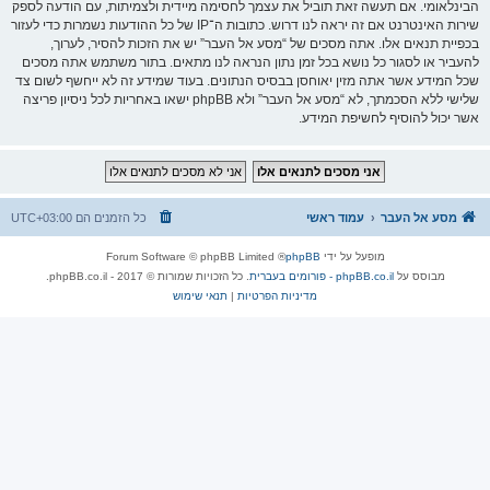
הבינלאומי. אם תעשה זאת תוביל את עצמך לחסימה מיידית ולצמיתות, עם הודעה לספק
שירות האינטרנט אם זה יראה לנו דרוש. כתובות ה־IP של כל ההודעות נשמרות כדי לעזור
בכפיית תנאים אלו. אתה מסכים של “מסע אל העבר” יש את הזכות להסיר, לערוך,
להעביר או לסגור כל נושא בכל זמן נתון הנראה לנו מתאים. בתור משתמש אתה מסכים
שכל המידע אשר אתה מזין יאוחסן בבסיס הנתונים. בעוד שמידע זה לא ייחשף לשום צד
שלישי ללא הסכמתך, לא “מסע אל העבר” ולא phpBB ישאו באחריות לכל ניסיון פריצה
אשר יכול להוסיף לחשיפת המידע.
מסע אל העבר
עמוד ראשי
כל הזמנים הם
UTC+03:00
מופעל על ידי
phpBB
® Forum Software © phpBB Limited
מבוסס על
phpBB.co.il - פורומים בעברית
. כל הזכויות שמורות © 2017 - phpBB.co.il.
מדיניות הפרטיות
|
תנאי שימוש