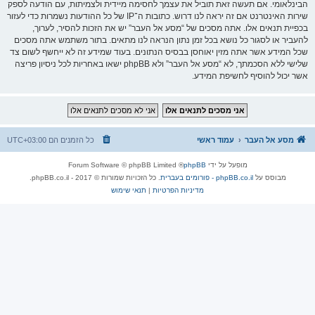
הבינלאומי. אם תעשה זאת תוביל את עצמך לחסימה מיידית ולצמיתות, עם הודעה לספק
שירות האינטרנט אם זה יראה לנו דרוש. כתובות ה־IP של כל ההודעות נשמרות כדי לעזור
בכפיית תנאים אלו. אתה מסכים של “מסע אל העבר” יש את הזכות להסיר, לערוך,
להעביר או לסגור כל נושא בכל זמן נתון הנראה לנו מתאים. בתור משתמש אתה מסכים
שכל המידע אשר אתה מזין יאוחסן בבסיס הנתונים. בעוד שמידע זה לא ייחשף לשום צד
שלישי ללא הסכמתך, לא “מסע אל העבר” ולא phpBB ישאו באחריות לכל ניסיון פריצה
אשר יכול להוסיף לחשיפת המידע.
מסע אל העבר
עמוד ראשי
כל הזמנים הם
UTC+03:00
מופעל על ידי
phpBB
® Forum Software © phpBB Limited
מבוסס על
phpBB.co.il - פורומים בעברית
. כל הזכויות שמורות © 2017 - phpBB.co.il.
מדיניות הפרטיות
|
תנאי שימוש