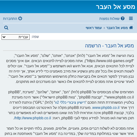
מסע אל העבר
שאלות נפוצות
התחברות
ח
מסע אל העבר
עמוד ראשי
י
שפה:
פ
מסע אל העבר - הרשמה
ו
בעת הגישה אל “מסע אל העבר” (להלן “אנחנו”, “אותנו”, “שלנו”, “מסע אל העבר”,
ש
“https://www.old-games.org/f”), אתה מסכים לציית לתנאים הבאים. אם אינך מסכים
לציית לכל התנאים הבאים, אנא אל תיגש ו/או תשתמש ב־“מסע אל העבר”. אנו יכולים
לשנות תנאים אלו בכל זמן נתון ונשקיע את מירב מאמצינו כדי לידע אותך, אך יהיה זה
נבון מצידך לסקור תנאים אלו בקביעות כחלק מהשימוש המתמשך ב־“מסע אל העבר”.
לאחר שינויים אתה מסכים לציית לתנאים אלו כאשר הם מעודכנים ו/או מתוקנים.
הפורומים שלנו מבוססים על phpBB (להלן “הם”, “אותם”, “שלהם”, “מערכת phpBB”,
“www.phpbb.co.il”, “קבוצת phpBB”, “צוות phpBB הישראלי”) אשר הינה מערכת
בולטיין המשוחררת תחת הסכם “
רישיון ציבורי כללי v2
” (להלן “GPL”) וניתנת להורדה
דרך אתר
www.phpbb.co.il
. מערכת phpBB מקלה על האינטרנט המבוסס דיונים
בלבד, קבוצת phpBB אינה אחראית לכל מה שאנו מאפשרים ו/או לא מאפשרים בתור
תוכן מורשה ו/או מנוהל. למידע נוסף לגבי phpBB, ראה:
http://www.phpbb.co.il/
.
אתה מסכים לא לשלוח דברים גסים, גזעניים, אלימים, פוגעים, בלתי חוקיים או כל חומר
אחר אשר שנוי במחלוקת במדינה שלך, במדינה בה “מסע אל העבר” מאוחסנת או בחוק