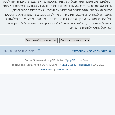
הבינלאומי. אם תעשה זאת תוביל את עצמך לחסימה מיידית ולצמיתות, עם הודעה לספק
שירות האינטרנט אם זה יראה לנו דרוש. כתובות ה־IP של כל ההודעות נשמרות כדי לעזור
בכפיית תנאים אלו. אתה מסכים של “מסע אל העבר” יש את הזכות להסיר, לערוך,
להעביר או לסגור כל נושא בכל זמן נתון הנראה לנו מתאים. בתור משתמש אתה מסכים
שכל המידע אשר אתה מזין יאוחסן בבסיס הנתונים. בעוד שמידע זה לא ייחשף לשום צד
שלישי ללא הסכמתך, לא “מסע אל העבר” ולא phpBB ישאו באחריות לכל ניסיון פריצה
אשר יכול להוסיף לחשיפת המידע.
מסע אל העבר
עמוד ראשי
כל הזמנים הם
UTC+03:00
מופעל על ידי
phpBB
® Forum Software © phpBB Limited
מבוסס על
phpBB.co.il - פורומים בעברית
. כל הזכויות שמורות © 2017 - phpBB.co.il.
מדיניות הפרטיות
|
תנאי שימוש