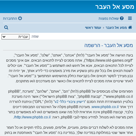
מסע אל העבר
שאלות נפוצות
התחברות
ח
מסע אל העבר
עמוד ראשי
י
שפה:
פ
מסע אל העבר - הרשמה
ו
בעת הגישה אל “מסע אל העבר” (להלן “אנחנו”, “אותנו”, “שלנו”, “מסע אל העבר”,
ש
“https://www.old-games.org/f”), אתה מסכים לציית לתנאים הבאים. אם אינך מסכים
לציית לכל התנאים הבאים, אנא אל תיגש ו/או תשתמש ב־“מסע אל העבר”. אנו יכולים
לשנות תנאים אלו בכל זמן נתון ונשקיע את מירב מאמצינו כדי לידע אותך, אך יהיה זה
נבון מצידך לסקור תנאים אלו בקביעות כחלק מהשימוש המתמשך ב־“מסע אל העבר”.
לאחר שינויים אתה מסכים לציית לתנאים אלו כאשר הם מעודכנים ו/או מתוקנים.
הפורומים שלנו מבוססים על phpBB (להלן “הם”, “אותם”, “שלהם”, “מערכת phpBB”,
“www.phpbb.co.il”, “קבוצת phpBB”, “צוות phpBB הישראלי”) אשר הינה מערכת
בולטיין המשוחררת תחת הסכם “
רישיון ציבורי כללי v2
” (להלן “GPL”) וניתנת להורדה
דרך אתר
www.phpbb.co.il
. מערכת phpBB מקלה על האינטרנט המבוסס דיונים
בלבד, קבוצת phpBB אינה אחראית לכל מה שאנו מאפשרים ו/או לא מאפשרים בתור
תוכן מורשה ו/או מנוהל. למידע נוסף לגבי phpBB, ראה:
http://www.phpbb.co.il/
.
אתה מסכים לא לשלוח דברים גסים, גזעניים, אלימים, פוגעים, בלתי חוקיים או כל חומר
אחר אשר שנוי במחלוקת במדינה שלך, במדינה בה “מסע אל העבר” מאוחסנת או בחוק