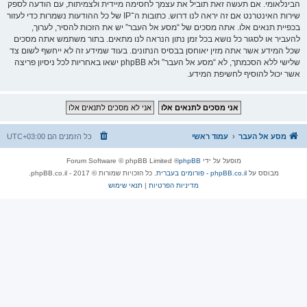
הבינלאומי. אם תעשה זאת תוביל את עצמך לחסימה מיידית ולצמיתות, עם הודעה לספק
שירות האינטרנט אם זה יראה לנו דרוש. כתובות ה־IP של כל ההודעות נשמרות כדי לעזור
בכפיית תנאים אלו. אתה מסכים של “מסע אל העבר” יש את הזכות להסיר, לערוך,
להעביר או לסגור כל נושא בכל זמן נתון הנראה לנו מתאים. בתור משתמש אתה מסכים
שכל המידע אשר אתה מזין יאוחסן בבסיס הנתונים. בעוד שמידע זה לא ייחשף לשום צד
שלישי ללא הסכמתך, לא “מסע אל העבר” ולא phpBB ישאו באחריות לכל ניסיון פריצה
אשר יכול להוסיף לחשיפת המידע.
מסע אל העבר
עמוד ראשי
כל הזמנים הם
UTC+03:00
מופעל על ידי
phpBB
® Forum Software © phpBB Limited
מבוסס על
phpBB.co.il - פורומים בעברית
. כל הזכויות שמורות © 2017 - phpBB.co.il.
מדיניות הפרטיות
|
תנאי שימוש