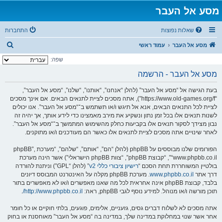
מסע אל העבר
שאלות נפוצות
התחברות
ח
מסע אל העבר
עמוד ראשי
י
שפה:
פ
מסע אל העבר - הרשמה
ו
בעת הגישה אל “מסע אל העבר” (להלן “אנחנו”, “אותנו”, “שלנו”, “מסע אל העבר”,
ש
“https://www.old-games.org/f”), אתה מסכים לציית לתנאים הבאים. אם אינך מסכים
לציית לכל התנאים הבאים, אנא אל תיגש ו/או תשתמש ב־“מסע אל העבר”. אנו יכולים
לשנות תנאים אלו בכל זמן נתון ונשקיע את מירב מאמצינו כדי לידע אותך, אך יהיה זה
נבון מצידך לסקור תנאים אלו בקביעות כחלק מהשימוש המתמשך ב־“מסע אל העבר”.
לאחר שינויים אתה מסכים לציית לתנאים אלו כאשר הם מעודכנים ו/או מתוקנים.
הפורומים שלנו מבוססים על phpBB (להלן “הם”, “אותם”, “שלהם”, “מערכת phpBB”,
“www.phpbb.co.il”, “קבוצת phpBB”, “צוות phpBB הישראלי”) אשר הינה מערכת
בולטיין המשוחררת תחת הסכם “
רישיון ציבורי כללי v2
” (להלן “GPL”) וניתנת להורדה
דרך אתר
www.phpbb.co.il
. מערכת phpBB מקלה על האינטרנט המבוסס דיונים
בלבד, קבוצת phpBB אינה אחראית לכל מה שאנו מאפשרים ו/או לא מאפשרים בתור
תוכן מורשה ו/או מנוהל. למידע נוסף לגבי phpBB, ראה:
http://www.phpbb.co.il/
.
אתה מסכים לא לשלוח דברים גסים, גזעניים, אלימים, פוגעים, בלתי חוקיים או כל חומר
אחר אשר שנוי במחלוקת במדינה שלך, במדינה בה “מסע אל העבר” מאוחסנת או בחוק