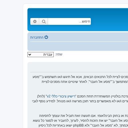
חיפוש
חיפוש מתקדם
התחברות
שפה:
https://www.old-”), אתה מסכים לציית לתנאים הבאים. אם אינך מסכים לציית לכל התנאים הבאים, אנא אל תיגש ו/או תשתמש ב־“מסע
וש המתמשך ב־“מסע אל העבר”. לאחר שינויים אתה מסכים לציית
רישיון ציבורי כללי v2
” (להלן
בוצת phpBB אינה אחראית לכל מה שאנו מאפשרים ו/או לא מאפשרים בתור תוכן מורשה ו/או מנוהל. למידע נוסף לגבי
סנת או בחוק הבינלאומי. אם תעשה זאת תוביל את עצמך לחסימה
זור בכפיית תנאים אלו. אתה מסכים של “מסע אל העבר” יש את הזכות להסיר, לערוך, להעביר או לסגור כל נושא
בכל זמן נתון הנראה לנו מתאים. בתור משתמש אתה מסכים שכל המידע אשר אתה מזין יאוחסן בבסיס הנתונים. בעוד שמידע זה לא ייחשף לשום צד שלישי ללא הסכמתך, לא “מסע אל העבר” ולא phpBB ישאו באחריות לכל ניסיון