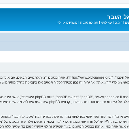
ל העבר
ים
|
רומים
|
שאילתא
|
תמיכה טכנית
|
משחקים און ליין
בעת הגישה אל “מסע אל העבר” (להלן “אנחנו”, “אותנו”, “שלנו”, “מסע אל העבר”, “games.org/f
ב מאמצינו כדי לידע אותך, אך יהיה זה נבון מצידך לסקור תנאים אלו בקביעות כחלק מהשימ
. מערכת phpBB מקלה על האינטרנט המבוסס דיונים בלבד, ק
חוקיים או כל חומר אחר אשר שנוי במחלוקת במדינה שלך, במדינה בה “מסע אל העבר” מאוח
מיידית ולצמיתות, עם הודעה לספק שירות האינטרנט אם זה יראה לנו דרוש. כתובות ה־IP של כל ההודעות נשמרות כדי לע