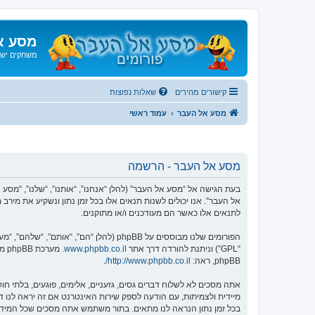
מסע א
משחקים ישנ
קישורים מהירים
שאלות נפוצות
מסע אל העבר
עמוד ראשי
מסע אל העבר - הרשמה
אל העבר”. אנו יכולים לשנות תנאים אלו בכל זמן נתון ונשקיע את מיר
לתנאים אלו כאשר הם מעודכנים ו/או מתוקנים.
הפורומים שלנו מבוססים על phpBB (להלן “הם”, “אותם”, “שלהם”, “מערכת phpBB”, “www.phpbb.co.il”, “קבוצת phpBB”, “צוות phpBB הישראלי”) אשר הינה מערכת בולטיין המשוחררת תחת הסכם “
“GPL”) וניתנת להורדה דרך אתר
www.phpbb.co.il
phpBB, ראה:
http://www.phpbb.co.il/
.
אתה מסכים לא לשלוח דברים גסים, גזעניים, אלימים, פוגעים, בלתי 