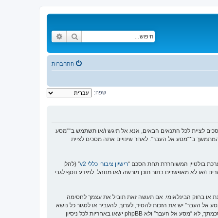
חיפוש
חיפוש מתקדם
התחברות
שפה:
https://www.old-”), אתה מסכים לציית לתנאים הבאים. אם אינך מסכים לציית לכל התנאים הבאים, אנא אל תיגש ו/או תשתמש ב־“מסע
וש המתמשך ב־“מסע אל העבר”. לאחר שינויים אתה מסכים לציית
רישיון ציבורי כללי v2
” (להלן
בוצת phpBB אינה אחראית לכל מה שאנו מאפשרים ו/או לא מאפשרים בתור תוכן מורשה ו/או מנוהל. למידע נוסף לגבי
סנת או בחוק הבינלאומי. אם תעשה זאת תוביל את עצמך לחסימה
זור בכפיית תנאים אלו. אתה מסכים של “מסע אל העבר” יש את הזכות להסיר, לערוך, להעביר או לסגור כל נושא
בכל זמן נתון הנראה לנו מתאים. בתור משתמש אתה מסכים שכל המידע אשר אתה מזין יאוחסן בבסיס הנתונים. בעוד שמידע זה לא ייחשף לשום צד שלישי ללא הסכמתך, לא “מסע אל העבר” ולא phpBB ישאו באחריות לכל ניסיון