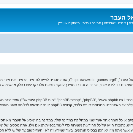
ל העבר
ים
|
רומים
|
שאילתא
|
תמיכה טכנית
|
משחקים און ליין
בעת הגישה אל “מסע אל העבר” (להלן “אנחנו”, “אותנו”, “שלנו”, “מסע אל העבר”, “games.org/f
ב מאמצינו כדי לידע אותך, אך יהיה זה נבון מצידך לסקור תנאים אלו בקביעות כחלק מהשימ
. מערכת phpBB מקלה על האינטרנט המבוסס דיונים בלבד, ק
חוקיים או כל חומר אחר אשר שנוי במחלוקת במדינה שלך, במדינה בה “מסע אל העבר” מאוח
מיידית ולצמיתות, עם הודעה לספק שירות האינטרנט אם זה יראה לנו דרוש. כתובות ה־IP של כל ההודעות נשמרות כדי לע