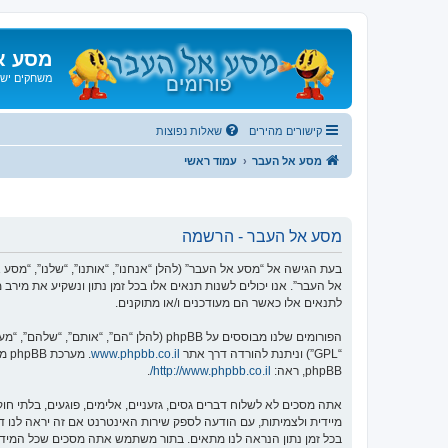
מסע א
משחקים ישנ
קישורים מהירים
שאלות נפוצות
מסע אל העבר
עמוד ראשי
מסע אל העבר - הרשמה
אל העבר”. אנו יכולים לשנות תנאים אלו בכל זמן נתון ונשקיע את מיר
לתנאים אלו כאשר הם מעודכנים ו/או מתוקנים.
הפורומים שלנו מבוססים על phpBB (להלן “הם”, “אותם”, “שלהם”, “מערכת phpBB”, “www.phpbb.co.il”, “קבוצת phpBB”, “צוות phpBB הישראלי”) אשר הינה מערכת בולטיין המשוחררת תחת הסכם “
“GPL”) וניתנת להורדה דרך אתר
www.phpbb.co.il
phpBB, ראה:
http://www.phpbb.co.il/
.
אתה מסכים לא לשלוח דברים גסים, גזעניים, אלימים, פוגעים, בלתי 