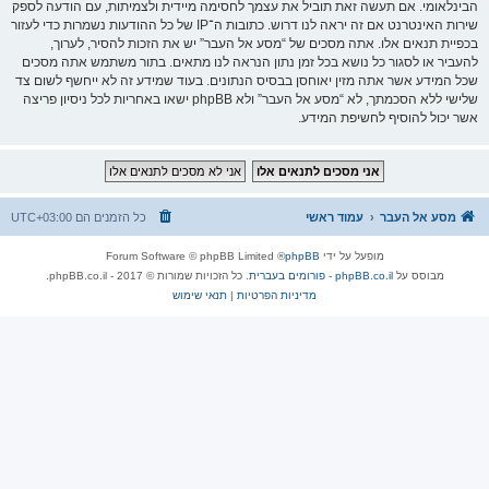
הבינלאומי. אם תעשה זאת תוביל את עצמך לחסימה מיידית ולצמיתות, עם הודעה לספק
שירות האינטרנט אם זה יראה לנו דרוש. כתובות ה־IP של כל ההודעות נשמרות כדי לעזור
בכפיית תנאים אלו. אתה מסכים של “מסע אל העבר” יש את הזכות להסיר, לערוך,
להעביר או לסגור כל נושא בכל זמן נתון הנראה לנו מתאים. בתור משתמש אתה מסכים
שכל המידע אשר אתה מזין יאוחסן בבסיס הנתונים. בעוד שמידע זה לא ייחשף לשום צד
שלישי ללא הסכמתך, לא “מסע אל העבר” ולא phpBB ישאו באחריות לכל ניסיון פריצה
אשר יכול להוסיף לחשיפת המידע.
מסע אל העבר
עמוד ראשי
כל הזמנים הם
UTC+03:00
מופעל על ידי
phpBB
® Forum Software © phpBB Limited
מבוסס על
phpBB.co.il - פורומים בעברית
. כל הזכויות שמורות © 2017 - phpBB.co.il.
מדיניות הפרטיות
|
תנאי שימוש