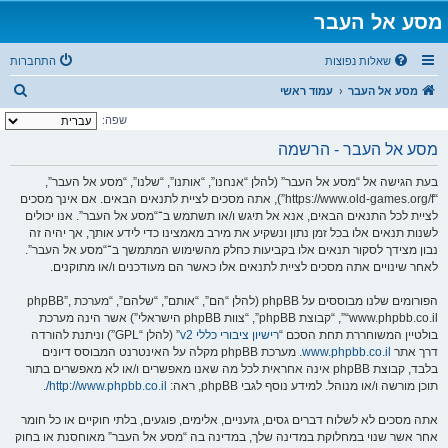
מסע אל העבר
שאלות נפוצות
התחברות
ח
מסע אל העבר
עמוד ראשי
י
שפה:
פ
מסע אל העבר - הרשמה
ו
בעת הגישה אל “מסע אל העבר” (להלן “אנחנו”, “אותנו”, “שלנו”, “מסע אל העבר”,
ש
“https://www.old-games.org/f”), אתה מסכים לציית לתנאים הבאים. אם אינך מסכים
לציית לכל התנאים הבאים, אנא אל תיגש ו/או תשתמש ב־“מסע אל העבר”. אנו יכולים
לשנות תנאים אלו בכל זמן נתון ונשקיע את מירב מאמצינו כדי לידע אותך, אך יהיה זה
נבון מצידך לסקור תנאים אלו בקביעות כחלק מהשימוש המתמשך ב־“מסע אל העבר”.
לאחר שינויים אתה מסכים לציית לתנאים אלו כאשר הם מעודכנים ו/או מתוקנים.
הפורומים שלנו מבוססים על phpBB (להלן “הם”, “אותם”, “שלהם”, “מערכת phpBB”,
“www.phpbb.co.il”, “קבוצת phpBB”, “צוות phpBB הישראלי”) אשר הינה מערכת
בולטיין המשוחררת תחת הסכם “
רישיון ציבורי כללי v2
” (להלן “GPL”) וניתנת להורדה
דרך אתר
www.phpbb.co.il
. מערכת phpBB מקלה על האינטרנט המבוסס דיונים
בלבד, קבוצת phpBB אינה אחראית לכל מה שאנו מאפשרים ו/או לא מאפשרים בתור
תוכן מורשה ו/או מנוהל. למידע נוסף לגבי phpBB, ראה:
http://www.phpbb.co.il/
.
אתה מסכים לא לשלוח דברים גסים, גזעניים, אלימים, פוגעים, בלתי חוקיים או כל חומר
אחר אשר שנוי במחלוקת במדינה שלך, במדינה בה “מסע אל העבר” מאוחסנת או בחוק