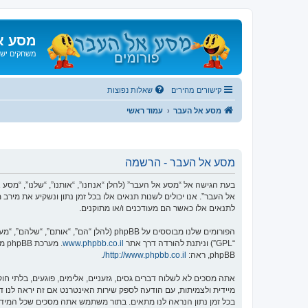
מסע א
משחקים ישנ
קישורים מהירים
שאלות נפוצות
מסע אל העבר
עמוד ראשי
מסע אל העבר - הרשמה
אל העבר”. אנו יכולים לשנות תנאים אלו בכל זמן נתון ונשקיע את מיר
לתנאים אלו כאשר הם מעודכנים ו/או מתוקנים.
הפורומים שלנו מבוססים על phpBB (להלן “הם”, “אותם”, “שלהם”, “מערכת phpBB”, “www.phpbb.co.il”, “קבוצת phpBB”, “צוות phpBB הישראלי”) אשר הינה מערכת בולטיין המשוחררת תחת הסכם “
“GPL”) וניתנת להורדה דרך אתר
www.phpbb.co.il
phpBB, ראה:
http://www.phpbb.co.il/
.
אתה מסכים לא לשלוח דברים גסים, גזעניים, אלימים, פוגעים, בלתי 