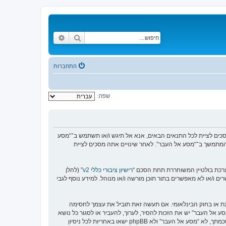
חיפוש
חיפוש מתקדם
התחברות
שפה:
https://www.old-”), אתה מסכים לציית לתנאים הבאים. אם אינך מסכים לציית לכל התנאים הבאים, אנא אל תיגש ו/או תשתמש ב־“מסע
וש המתמשך ב־“מסע אל העבר”. לאחר שינויים אתה מסכים לציית
רישיון ציבורי כללי v2
” (להלן
בוצת phpBB אינה אחראית לכל מה שאנו מאפשרים ו/או לא מאפשרים בתור תוכן מורשה ו/או מנוהל. למידע נוסף לגבי
סנת או בחוק הבינלאומי. אם תעשה זאת תוביל את עצמך לחסימה
זור בכפיית תנאים אלו. אתה מסכים של “מסע אל העבר” יש את הזכות להסיר, לערוך, להעביר או לסגור כל נושא
בכל זמן נתון הנראה לנו מתאים. בתור משתמש אתה מסכים שכל המידע אשר אתה מזין יאוחסן בבסיס הנתונים. בעוד שמידע זה לא ייחשף לשום צד שלישי ללא הסכמתך, לא “מסע אל העבר” ולא phpBB ישאו באחריות לכל ניסיון