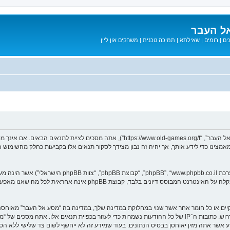
ל העבר
ים
|
רומים
|
שאילתא
|
תמיכה טכנית
|
משחקים און ליין
בעת הגישה אל “מסע אל העבר” (להלן “אנחנו”, “אותנו”, “שלנו”, “מסע אל העבר”, “games.org/f
ב מאמצינו כדי לידע אותך, אך יהיה זה נבון מצידך לסקור תנאים אלו בקביעות כחלק מהשימ
. מערכת phpBB מקלה על האינטרנט המבוסס דיונים בלבד, ק
חוקיים או כל חומר אחר אשר שנוי במחלוקת במדינה שלך, במדינה בה “מסע אל העבר” מאוח
מיידית ולצמיתות, עם הודעה לספק שירות האינטרנט אם זה יראה לנו דרוש. כתובות ה־IP של כל ההודעות נשמרות כדי לע