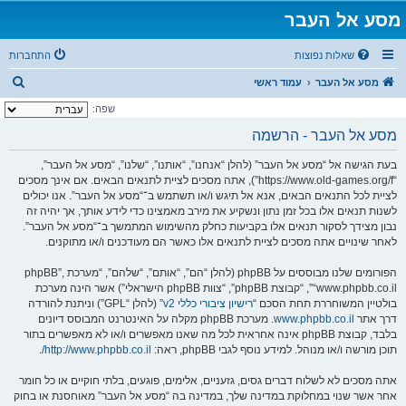
מסע אל העבר
שאלות נפוצות
התחברות
ח
מסע אל העבר
עמוד ראשי
י
שפה:
פ
מסע אל העבר - הרשמה
ו
בעת הגישה אל “מסע אל העבר” (להלן “אנחנו”, “אותנו”, “שלנו”, “מסע אל העבר”,
ש
“https://www.old-games.org/f”), אתה מסכים לציית לתנאים הבאים. אם אינך מסכים
לציית לכל התנאים הבאים, אנא אל תיגש ו/או תשתמש ב־“מסע אל העבר”. אנו יכולים
לשנות תנאים אלו בכל זמן נתון ונשקיע את מירב מאמצינו כדי לידע אותך, אך יהיה זה
נבון מצידך לסקור תנאים אלו בקביעות כחלק מהשימוש המתמשך ב־“מסע אל העבר”.
לאחר שינויים אתה מסכים לציית לתנאים אלו כאשר הם מעודכנים ו/או מתוקנים.
הפורומים שלנו מבוססים על phpBB (להלן “הם”, “אותם”, “שלהם”, “מערכת phpBB”,
“www.phpbb.co.il”, “קבוצת phpBB”, “צוות phpBB הישראלי”) אשר הינה מערכת
בולטיין המשוחררת תחת הסכם “
רישיון ציבורי כללי v2
” (להלן “GPL”) וניתנת להורדה
דרך אתר
www.phpbb.co.il
. מערכת phpBB מקלה על האינטרנט המבוסס דיונים
בלבד, קבוצת phpBB אינה אחראית לכל מה שאנו מאפשרים ו/או לא מאפשרים בתור
תוכן מורשה ו/או מנוהל. למידע נוסף לגבי phpBB, ראה:
http://www.phpbb.co.il/
.
אתה מסכים לא לשלוח דברים גסים, גזעניים, אלימים, פוגעים, בלתי חוקיים או כל חומר
אחר אשר שנוי במחלוקת במדינה שלך, במדינה בה “מסע אל העבר” מאוחסנת או בחוק