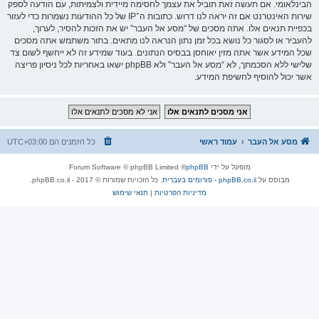
הבינלאומי. אם תעשה זאת תוביל את עצמך לחסימה מיידית ולצמיתות, עם הודעה לספק
שירות האינטרנט אם זה יראה לנו דרוש. כתובות ה־IP של כל ההודעות נשמרות כדי לעזור
בכפיית תנאים אלו. אתה מסכים של “מסע אל העבר” יש את הזכות להסיר, לערוך,
להעביר או לסגור כל נושא בכל זמן נתון הנראה לנו מתאים. בתור משתמש אתה מסכים
שכל המידע אשר אתה מזין יאוחסן בבסיס הנתונים. בעוד שמידע זה לא ייחשף לשום צד
שלישי ללא הסכמתך, לא “מסע אל העבר” ולא phpBB ישאו באחריות לכל ניסיון פריצה
אשר יכול להוסיף לחשיפת המידע.
מסע אל העבר
עמוד ראשי
כל הזמנים הם
UTC+03:00
מופעל על ידי
phpBB
® Forum Software © phpBB Limited
מבוסס על
phpBB.co.il - פורומים בעברית
. כל הזכויות שמורות © 2017 - phpBB.co.il.
מדיניות הפרטיות
|
תנאי שימוש