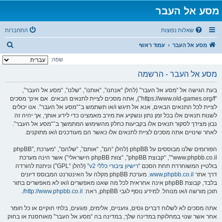
מסע אל העבר
שאלות נפוצות
התחברות
ח
מסע אל העבר
עמוד ראשי
י
שפה:
פ
מסע אל העבר - הרשמה
ו
בעת הגישה אל “מסע אל העבר” (להלן “אנחנו”, “אותנו”, “שלנו”, “מסע אל העבר”,
ש
“https://www.old-games.org/f”), אתה מסכים לציית לתנאים הבאים. אם אינך מסכים
לציית לכל התנאים הבאים, אנא אל תיגש ו/או תשתמש ב־“מסע אל העבר”. אנו יכולים
לשנות תנאים אלו בכל זמן נתון ונשקיע את מירב מאמצינו כדי לידע אותך, אך יהיה זה
נבון מצידך לסקור תנאים אלו בקביעות כחלק מהשימוש המתמשך ב־“מסע אל העבר”.
לאחר שינויים אתה מסכים לציית לתנאים אלו כאשר הם מעודכנים ו/או מתוקנים.
הפורומים שלנו מבוססים על phpBB (להלן “הם”, “אותם”, “שלהם”, “מערכת phpBB”,
“www.phpbb.co.il”, “קבוצת phpBB”, “צוות phpBB הישראלי”) אשר הינה מערכת
בולטיין המשוחררת תחת הסכם “
רישיון ציבורי כללי v2
” (להלן “GPL”) וניתנת להורדה
דרך אתר
www.phpbb.co.il
. מערכת phpBB מקלה על האינטרנט המבוסס דיונים
בלבד, קבוצת phpBB אינה אחראית לכל מה שאנו מאפשרים ו/או לא מאפשרים בתור
תוכן מורשה ו/או מנוהל. למידע נוסף לגבי phpBB, ראה:
http://www.phpbb.co.il/
.
אתה מסכים לא לשלוח דברים גסים, גזעניים, אלימים, פוגעים, בלתי חוקיים או כל חומר
אחר אשר שנוי במחלוקת במדינה שלך, במדינה בה “מסע אל העבר” מאוחסנת או בחוק