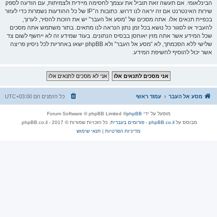
הבינלאומי. אם תעשה זאת תוביל את עצמך לחסימה מיידית ולצמיתות, עם הודעה לספק
שירות האינטרנט אם זה יראה לנו דרוש. כתובות ה־IP של כל ההודעות נשמרות כדי לעזור
בכפיית תנאים אלו. אתה מסכים של “מסע אל העבר” יש את הזכות להסיר, לערוך,
להעביר או לסגור כל נושא בכל זמן נתון הנראה לנו מתאים. בתור משתמש אתה מסכים
שכל המידע אשר אתה מזין יאוחסן בבסיס הנתונים. בעוד שמידע זה לא ייחשף לשום צד
שלישי ללא הסכמתך, לא “מסע אל העבר” ולא phpBB ישאו באחריות לכל ניסיון פריצה
אשר יכול להוסיף לחשיפת המידע.
מסע אל העבר
עמוד ראשי
כל הזמנים הם
UTC+03:00
מופעל על ידי
phpBB
® Forum Software © phpBB Limited
מבוסס על
phpBB.co.il - פורומים בעברית
. כל הזכויות שמורות © 2017 - phpBB.co.il.
מדיניות הפרטיות
|
תנאי שימוש