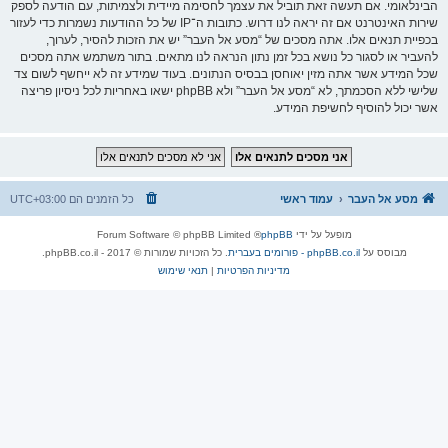
הבינלאומי. אם תעשה זאת תוביל את עצמך לחסימה מיידית ולצמיתות, עם הודעה לספק
שירות האינטרנט אם זה יראה לנו דרוש. כתובות ה־IP של כל ההודעות נשמרות כדי לעזור
בכפיית תנאים אלו. אתה מסכים של “מסע אל העבר” יש את הזכות להסיר, לערוך,
להעביר או לסגור כל נושא בכל זמן נתון הנראה לנו מתאים. בתור משתמש אתה מסכים
שכל המידע אשר אתה מזין יאוחסן בבסיס הנתונים. בעוד שמידע זה לא ייחשף לשום צד
שלישי ללא הסכמתך, לא “מסע אל העבר” ולא phpBB ישאו באחריות לכל ניסיון פריצה
אשר יכול להוסיף לחשיפת המידע.
מסע אל העבר
עמוד ראשי
כל הזמנים הם
UTC+03:00
מופעל על ידי
phpBB
® Forum Software © phpBB Limited
מבוסס על
phpBB.co.il - פורומים בעברית
. כל הזכויות שמורות © 2017 - phpBB.co.il.
מדיניות הפרטיות
|
תנאי שימוש