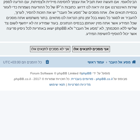
הבינלאומי. אם תעשה זאת תוביל את עצמך לחסימה מיידית ולצמיתות, עם הודעה לספק
שירות האינטרנט אם זה יראה לנו דרוש. כתובות ה־IP של כל ההודעות נשמרות כדי לעזור
בכפיית תנאים אלו. אתה מסכים של “מסע אל העבר” יש את הזכות להסיר, לערוך,
להעביר או לסגור כל נושא בכל זמן נתון הנראה לנו מתאים. בתור משתמש אתה מסכים
שכל המידע אשר אתה מזין יאוחסן בבסיס הנתונים. בעוד שמידע זה לא ייחשף לשום צד
שלישי ללא הסכמתך, לא “מסע אל העבר” ולא phpBB ישאו באחריות לכל ניסיון פריצה
אשר יכול להוסיף לחשיפת המידע.
מסע אל העבר
עמוד ראשי
כל הזמנים הם
UTC+03:00
מופעל על ידי
phpBB
® Forum Software © phpBB Limited
מבוסס על
phpBB.co.il - פורומים בעברית
. כל הזכויות שמורות © 2017 - phpBB.co.il.
מדיניות הפרטיות
|
תנאי שימוש