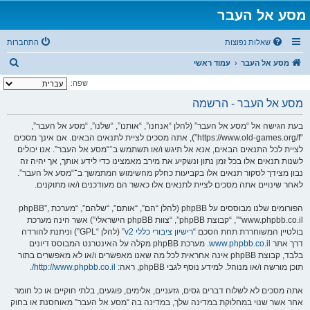
מסע אל העבר
שאלות נפוצות
התחברות
ח
מסע אל העבר
עמוד ראשי
י
שפה:
פ
מסע אל העבר - הרשמה
ו
בעת הגישה אל “מסע אל העבר” (להלן “אנחנו”, “אותנו”, “שלנו”, “מסע אל העבר”,
ש
“https://www.old-games.org/f”), אתה מסכים לציית לתנאים הבאים. אם אינך מסכים
לציית לכל התנאים הבאים, אנא אל תיגש ו/או תשתמש ב־“מסע אל העבר”. אנו יכולים
לשנות תנאים אלו בכל זמן נתון ונשקיע את מירב מאמצינו כדי לידע אותך, אך יהיה זה
נבון מצידך לסקור תנאים אלו בקביעות כחלק מהשימוש המתמשך ב־“מסע אל העבר”.
לאחר שינויים אתה מסכים לציית לתנאים אלו כאשר הם מעודכנים ו/או מתוקנים.
הפורומים שלנו מבוססים על phpBB (להלן “הם”, “אותם”, “שלהם”, “מערכת phpBB”,
“www.phpbb.co.il”, “קבוצת phpBB”, “צוות phpBB הישראלי”) אשר הינה מערכת
בולטיין המשוחררת תחת הסכם “
רישיון ציבורי כללי v2
” (להלן “GPL”) וניתנת להורדה
דרך אתר
www.phpbb.co.il
. מערכת phpBB מקלה על האינטרנט המבוסס דיונים
בלבד, קבוצת phpBB אינה אחראית לכל מה שאנו מאפשרים ו/או לא מאפשרים בתור
תוכן מורשה ו/או מנוהל. למידע נוסף לגבי phpBB, ראה:
http://www.phpbb.co.il/
.
אתה מסכים לא לשלוח דברים גסים, גזעניים, אלימים, פוגעים, בלתי חוקיים או כל חומר
אחר אשר שנוי במחלוקת במדינה שלך, במדינה בה “מסע אל העבר” מאוחסנת או בחוק