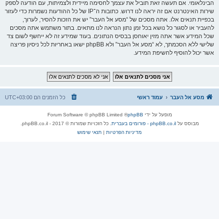
הבינלאומי. אם תעשה זאת תוביל את עצמך לחסימה מיידית ולצמיתות, עם הודעה לספק
שירות האינטרנט אם זה יראה לנו דרוש. כתובות ה־IP של כל ההודעות נשמרות כדי לעזור
בכפיית תנאים אלו. אתה מסכים של “מסע אל העבר” יש את הזכות להסיר, לערוך,
להעביר או לסגור כל נושא בכל זמן נתון הנראה לנו מתאים. בתור משתמש אתה מסכים
שכל המידע אשר אתה מזין יאוחסן בבסיס הנתונים. בעוד שמידע זה לא ייחשף לשום צד
שלישי ללא הסכמתך, לא “מסע אל העבר” ולא phpBB ישאו באחריות לכל ניסיון פריצה
אשר יכול להוסיף לחשיפת המידע.
מסע אל העבר
עמוד ראשי
כל הזמנים הם
UTC+03:00
מופעל על ידי
phpBB
® Forum Software © phpBB Limited
מבוסס על
phpBB.co.il - פורומים בעברית
. כל הזכויות שמורות © 2017 - phpBB.co.il.
מדיניות הפרטיות
|
תנאי שימוש