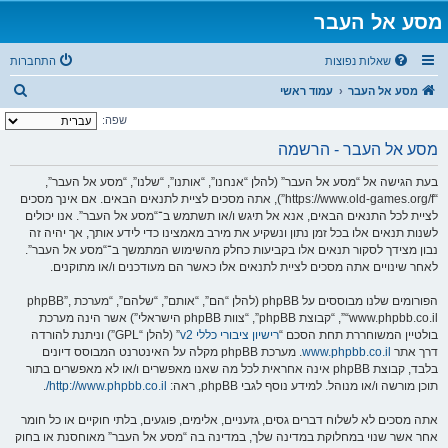
מסע אל העבר
שאלות נפוצות
התחברות
ח
מסע אל העבר
עמוד ראשי
י
שפה:
פ
מסע אל העבר - הרשמה
ו
בעת הגישה אל “מסע אל העבר” (להלן “אנחנו”, “אותנו”, “שלנו”, “מסע אל העבר”,
ש
“https://www.old-games.org/f”), אתה מסכים לציית לתנאים הבאים. אם אינך מסכים
לציית לכל התנאים הבאים, אנא אל תיגש ו/או תשתמש ב־“מסע אל העבר”. אנו יכולים
לשנות תנאים אלו בכל זמן נתון ונשקיע את מירב מאמצינו כדי לידע אותך, אך יהיה זה
נבון מצידך לסקור תנאים אלו בקביעות כחלק מהשימוש המתמשך ב־“מסע אל העבר”.
לאחר שינויים אתה מסכים לציית לתנאים אלו כאשר הם מעודכנים ו/או מתוקנים.
הפורומים שלנו מבוססים על phpBB (להלן “הם”, “אותם”, “שלהם”, “מערכת phpBB”,
“www.phpbb.co.il”, “קבוצת phpBB”, “צוות phpBB הישראלי”) אשר הינה מערכת
בולטיין המשוחררת תחת הסכם “
רישיון ציבורי כללי v2
” (להלן “GPL”) וניתנת להורדה
דרך אתר
www.phpbb.co.il
. מערכת phpBB מקלה על האינטרנט המבוסס דיונים
בלבד, קבוצת phpBB אינה אחראית לכל מה שאנו מאפשרים ו/או לא מאפשרים בתור
תוכן מורשה ו/או מנוהל. למידע נוסף לגבי phpBB, ראה:
http://www.phpbb.co.il/
.
אתה מסכים לא לשלוח דברים גסים, גזעניים, אלימים, פוגעים, בלתי חוקיים או כל חומר
אחר אשר שנוי במחלוקת במדינה שלך, במדינה בה “מסע אל העבר” מאוחסנת או בחוק