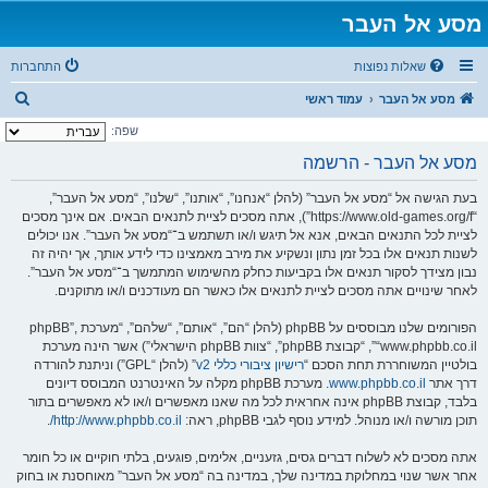
מסע אל העבר
שאלות נפוצות
התחברות
ח
מסע אל העבר
עמוד ראשי
י
שפה:
פ
מסע אל העבר - הרשמה
ו
בעת הגישה אל “מסע אל העבר” (להלן “אנחנו”, “אותנו”, “שלנו”, “מסע אל העבר”,
ש
“https://www.old-games.org/f”), אתה מסכים לציית לתנאים הבאים. אם אינך מסכים
לציית לכל התנאים הבאים, אנא אל תיגש ו/או תשתמש ב־“מסע אל העבר”. אנו יכולים
לשנות תנאים אלו בכל זמן נתון ונשקיע את מירב מאמצינו כדי לידע אותך, אך יהיה זה
נבון מצידך לסקור תנאים אלו בקביעות כחלק מהשימוש המתמשך ב־“מסע אל העבר”.
לאחר שינויים אתה מסכים לציית לתנאים אלו כאשר הם מעודכנים ו/או מתוקנים.
הפורומים שלנו מבוססים על phpBB (להלן “הם”, “אותם”, “שלהם”, “מערכת phpBB”,
“www.phpbb.co.il”, “קבוצת phpBB”, “צוות phpBB הישראלי”) אשר הינה מערכת
בולטיין המשוחררת תחת הסכם “
רישיון ציבורי כללי v2
” (להלן “GPL”) וניתנת להורדה
דרך אתר
www.phpbb.co.il
. מערכת phpBB מקלה על האינטרנט המבוסס דיונים
בלבד, קבוצת phpBB אינה אחראית לכל מה שאנו מאפשרים ו/או לא מאפשרים בתור
תוכן מורשה ו/או מנוהל. למידע נוסף לגבי phpBB, ראה:
http://www.phpbb.co.il/
.
אתה מסכים לא לשלוח דברים גסים, גזעניים, אלימים, פוגעים, בלתי חוקיים או כל חומר
אחר אשר שנוי במחלוקת במדינה שלך, במדינה בה “מסע אל העבר” מאוחסנת או בחוק