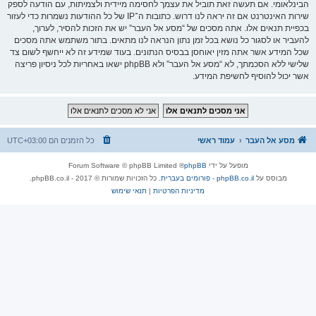
הבינלאומי. אם תעשה זאת תוביל את עצמך לחסימה מיידית ולצמיתות, עם הודעה לספק
שירות האינטרנט אם זה יראה לנו דרוש. כתובות ה־IP של כל ההודעות נשמרות כדי לעזור
בכפיית תנאים אלו. אתה מסכים של “מסע אל העבר” יש את הזכות להסיר, לערוך,
להעביר או לסגור כל נושא בכל זמן נתון הנראה לנו מתאים. בתור משתמש אתה מסכים
שכל המידע אשר אתה מזין יאוחסן בבסיס הנתונים. בעוד שמידע זה לא ייחשף לשום צד
שלישי ללא הסכמתך, לא “מסע אל העבר” ולא phpBB ישאו באחריות לכל ניסיון פריצה
אשר יכול להוסיף לחשיפת המידע.
מסע אל העבר
עמוד ראשי
כל הזמנים הם
UTC+03:00
מופעל על ידי
phpBB
® Forum Software © phpBB Limited
מבוסס על
phpBB.co.il - פורומים בעברית
. כל הזכויות שמורות © 2017 - phpBB.co.il.
מדיניות הפרטיות
|
תנאי שימוש