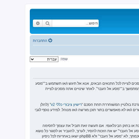
חיפוש
חיפוש מתקדם
התחברות
שפה:
https://www.old-”), אתה מסכים לציית לתנאים הבאים. אם אינך מסכים לציית לכל התנאים הבאים, אנא אל תיגש ו/או תשתמש ב־“מסע
וש המתמשך ב־“מסע אל העבר”. לאחר שינויים אתה מסכים לציית
רישיון ציבורי כללי v2
” (להלן
בוצת phpBB אינה אחראית לכל מה שאנו מאפשרים ו/או לא מאפשרים בתור תוכן מורשה ו/או מנוהל. למידע נוסף לגבי
סנת או בחוק הבינלאומי. אם תעשה זאת תוביל את עצמך לחסימה
זור בכפיית תנאים אלו. אתה מסכים של “מסע אל העבר” יש את הזכות להסיר, לערוך, להעביר או לסגור כל נושא
בכל זמן נתון הנראה לנו מתאים. בתור משתמש אתה מסכים שכל המידע אשר אתה מזין יאוחסן בבסיס הנתונים. בעוד שמידע זה לא ייחשף לשום צד שלישי ללא הסכמתך, לא “מסע אל העבר” ולא phpBB ישאו באחריות לכל ניסיון