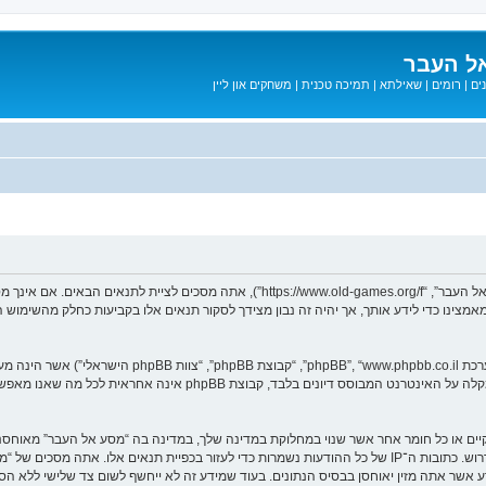
ל העבר
ים
|
רומים
|
שאילתא
|
תמיכה טכנית
|
משחקים און ליין
בעת הגישה אל “מסע אל העבר” (להלן “אנחנו”, “אותנו”, “שלנו”, “מסע אל העבר”, “games.org/f
ב מאמצינו כדי לידע אותך, אך יהיה זה נבון מצידך לסקור תנאים אלו בקביעות כחלק מהשימ
. מערכת phpBB מקלה על האינטרנט המבוסס דיונים בלבד, ק
חוקיים או כל חומר אחר אשר שנוי במחלוקת במדינה שלך, במדינה בה “מסע אל העבר” מאוח
מיידית ולצמיתות, עם הודעה לספק שירות האינטרנט אם זה יראה לנו דרוש. כתובות ה־IP של כל ההודעות נשמרות כדי לע