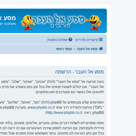
מסע א
משחקים ישנ
קישורים מהירים
שאלות נפוצות
מסע אל העבר
עמוד ראשי
מסע אל העבר - הרשמה
אל העבר”. אנו יכולים לשנות תנאים אלו בכל זמן נתון ונשקיע את מיר
לתנאים אלו כאשר הם מעודכנים ו/או מתוקנים.
הפורומים שלנו מבוססים על phpBB (להלן “הם”, “אותם”, “שלהם”, “מערכת phpBB”, “www.phpbb.co.il”, “קבוצת phpBB”, “צוות phpBB הישראלי”) אשר הינה מערכת בולטיין המשוחררת תחת הסכם “
“GPL”) וניתנת להורדה דרך אתר
www.phpbb.co.il
phpBB, ראה:
http://www.phpbb.co.il/
.
אתה מסכים לא לשלוח דברים גסים, גזעניים, אלימים, פוגעים, בלתי 