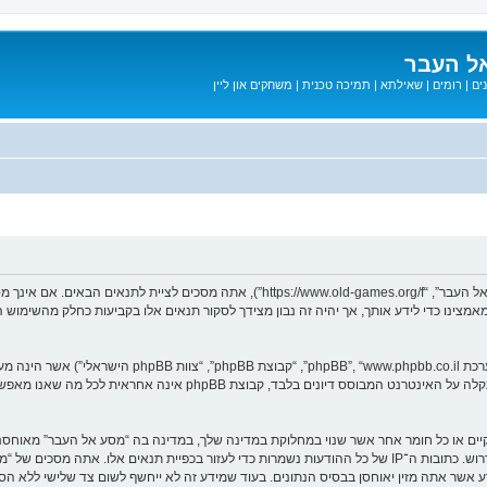
ל העבר
ים
|
רומים
|
שאילתא
|
תמיכה טכנית
|
משחקים און ליין
בעת הגישה אל “מסע אל העבר” (להלן “אנחנו”, “אותנו”, “שלנו”, “מסע אל העבר”, “games.org/f
ב מאמצינו כדי לידע אותך, אך יהיה זה נבון מצידך לסקור תנאים אלו בקביעות כחלק מהשימ
. מערכת phpBB מקלה על האינטרנט המבוסס דיונים בלבד, ק
חוקיים או כל חומר אחר אשר שנוי במחלוקת במדינה שלך, במדינה בה “מסע אל העבר” מאוח
מיידית ולצמיתות, עם הודעה לספק שירות האינטרנט אם זה יראה לנו דרוש. כתובות ה־IP של כל ההודעות נשמרות כדי לע