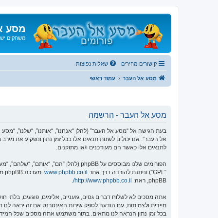
מסע א
משחקים ישנ
קישורים מהירים
שאלות נפוצות
מסע אל העבר
עמוד ראשי
מסע אל העבר - הרשמה
אל העבר”. אנו יכולים לשנות תנאים אלו בכל זמן נתון ונשקיע את מיר
לתנאים אלו כאשר הם מעודכנים ו/או מתוקנים.
הפורומים שלנו מבוססים על phpBB (להלן “הם”, “אותם”, “שלהם”, “מערכת phpBB”, “www.phpbb.co.il”, “קבוצת phpBB”, “צוות phpBB הישראלי”) אשר הינה מערכת בולטיין המשוחררת תחת הסכם “
“GPL”) וניתנת להורדה דרך אתר
www.phpbb.co.il
phpBB, ראה:
http://www.phpbb.co.il/
.
אתה מסכים לא לשלוח דברים גסים, גזעניים, אלימים, פוגעים, בלתי 