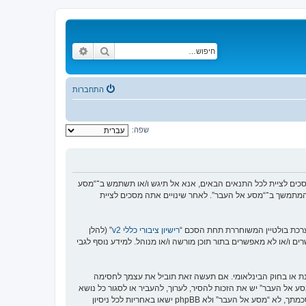
חיפוש
חיפוש מתקדם
התחברות
שפה:
https://www.old-”), אתה מסכים לציית לתנאים הבאים. אם אינך מסכים לציית לכל התנאים הבאים, אנא אל תיגש ו/או תשתמש ב־“מסע
וש המתמשך ב־“מסע אל העבר”. לאחר שינויים אתה מסכים לציית
רישיון ציבורי כללי v2
” (להלן
בוצת phpBB אינה אחראית לכל מה שאנו מאפשרים ו/או לא מאפשרים בתור תוכן מורשה ו/או מנוהל. למידע נוסף לגבי
סנת או בחוק הבינלאומי. אם תעשה זאת תוביל את עצמך לחסימה
זור בכפיית תנאים אלו. אתה מסכים של “מסע אל העבר” יש את הזכות להסיר, לערוך, להעביר או לסגור כל נושא
בכל זמן נתון הנראה לנו מתאים. בתור משתמש אתה מסכים שכל המידע אשר אתה מזין יאוחסן בבסיס הנתונים. בעוד שמידע זה לא ייחשף לשום צד שלישי ללא הסכמתך, לא “מסע אל העבר” ולא phpBB ישאו באחריות לכל ניסיון