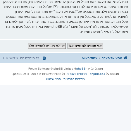
הבינלאומי. אם תעשה זאת תוביל את עצמך לחסימה מיידית ולצמיתות, עם הודעה לספק
שירות האינטרנט אם זה יראה לנו דרוש. כתובות ה־IP של כל ההודעות נשמרות כדי לעזור
בכפיית תנאים אלו. אתה מסכים של “מסע אל העבר” יש את הזכות להסיר, לערוך,
להעביר או לסגור כל נושא בכל זמן נתון הנראה לנו מתאים. בתור משתמש אתה מסכים
שכל המידע אשר אתה מזין יאוחסן בבסיס הנתונים. בעוד שמידע זה לא ייחשף לשום צד
שלישי ללא הסכמתך, לא “מסע אל העבר” ולא phpBB ישאו באחריות לכל ניסיון פריצה
אשר יכול להוסיף לחשיפת המידע.
מסע אל העבר
עמוד ראשי
כל הזמנים הם
UTC+03:00
מופעל על ידי
phpBB
® Forum Software © phpBB Limited
מבוסס על
phpBB.co.il - פורומים בעברית
. כל הזכויות שמורות © 2017 - phpBB.co.il.
מדיניות הפרטיות
|
תנאי שימוש