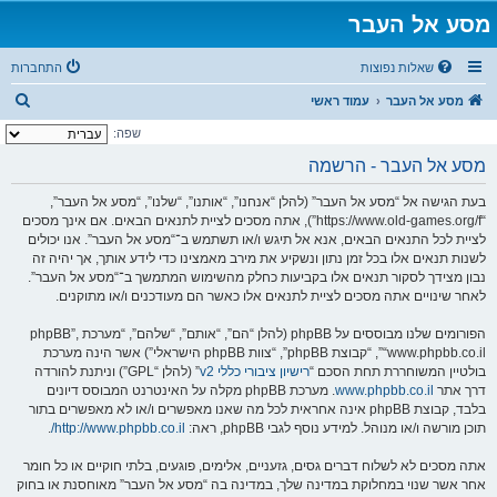
מסע אל העבר
שאלות נפוצות
התחברות
ח
מסע אל העבר
עמוד ראשי
י
שפה:
פ
מסע אל העבר - הרשמה
ו
בעת הגישה אל “מסע אל העבר” (להלן “אנחנו”, “אותנו”, “שלנו”, “מסע אל העבר”,
ש
“https://www.old-games.org/f”), אתה מסכים לציית לתנאים הבאים. אם אינך מסכים
לציית לכל התנאים הבאים, אנא אל תיגש ו/או תשתמש ב־“מסע אל העבר”. אנו יכולים
לשנות תנאים אלו בכל זמן נתון ונשקיע את מירב מאמצינו כדי לידע אותך, אך יהיה זה
נבון מצידך לסקור תנאים אלו בקביעות כחלק מהשימוש המתמשך ב־“מסע אל העבר”.
לאחר שינויים אתה מסכים לציית לתנאים אלו כאשר הם מעודכנים ו/או מתוקנים.
הפורומים שלנו מבוססים על phpBB (להלן “הם”, “אותם”, “שלהם”, “מערכת phpBB”,
“www.phpbb.co.il”, “קבוצת phpBB”, “צוות phpBB הישראלי”) אשר הינה מערכת
בולטיין המשוחררת תחת הסכם “
רישיון ציבורי כללי v2
” (להלן “GPL”) וניתנת להורדה
דרך אתר
www.phpbb.co.il
. מערכת phpBB מקלה על האינטרנט המבוסס דיונים
בלבד, קבוצת phpBB אינה אחראית לכל מה שאנו מאפשרים ו/או לא מאפשרים בתור
תוכן מורשה ו/או מנוהל. למידע נוסף לגבי phpBB, ראה:
http://www.phpbb.co.il/
.
אתה מסכים לא לשלוח דברים גסים, גזעניים, אלימים, פוגעים, בלתי חוקיים או כל חומר
אחר אשר שנוי במחלוקת במדינה שלך, במדינה בה “מסע אל העבר” מאוחסנת או בחוק