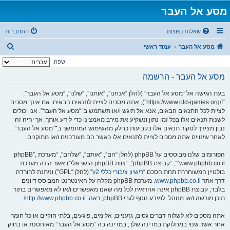
מסע אל העבר
שאלות נפוצות
התחברות
ח
מסע אל העבר
עמוד ראשי
י
שפה:
פ
מסע אל העבר - הרשמה
ו
בעת הגישה אל “מסע אל העבר” (להלן “אנחנו”, “אותנו”, “שלנו”, “מסע אל העבר”,
ש
“https://www.old-games.org/f”), אתה מסכים לציית לתנאים הבאים. אם אינך מסכים
לציית לכל התנאים הבאים, אנא אל תיגש ו/או תשתמש ב־“מסע אל העבר”. אנו יכולים
לשנות תנאים אלו בכל זמן נתון ונשקיע את מירב מאמצינו כדי לידע אותך, אך יהיה זה
נבון מצידך לסקור תנאים אלו בקביעות כחלק מהשימוש המתמשך ב־“מסע אל העבר”.
לאחר שינויים אתה מסכים לציית לתנאים אלו כאשר הם מעודכנים ו/או מתוקנים.
הפורומים שלנו מבוססים על phpBB (להלן “הם”, “אותם”, “שלהם”, “מערכת phpBB”,
“www.phpbb.co.il”, “קבוצת phpBB”, “צוות phpBB הישראלי”) אשר הינה מערכת
בולטיין המשוחררת תחת הסכם “
רישיון ציבורי כללי v2
” (להלן “GPL”) וניתנת להורדה
דרך אתר
www.phpbb.co.il
. מערכת phpBB מקלה על האינטרנט המבוסס דיונים
בלבד, קבוצת phpBB אינה אחראית לכל מה שאנו מאפשרים ו/או לא מאפשרים בתור
תוכן מורשה ו/או מנוהל. למידע נוסף לגבי phpBB, ראה:
http://www.phpbb.co.il/
.
אתה מסכים לא לשלוח דברים גסים, גזעניים, אלימים, פוגעים, בלתי חוקיים או כל חומר
אחר אשר שנוי במחלוקת במדינה שלך, במדינה בה “מסע אל העבר” מאוחסנת או בחוק