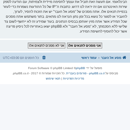
הבינלאומי. אם תעשה זאת תוביל את עצמך לחסימה מיידית ולצמיתות, עם הודעה לספק
שירות האינטרנט אם זה יראה לנו דרוש. כתובות ה־IP של כל ההודעות נשמרות כדי לעזור
בכפיית תנאים אלו. אתה מסכים של “מסע אל העבר” יש את הזכות להסיר, לערוך,
להעביר או לסגור כל נושא בכל זמן נתון הנראה לנו מתאים. בתור משתמש אתה מסכים
שכל המידע אשר אתה מזין יאוחסן בבסיס הנתונים. בעוד שמידע זה לא ייחשף לשום צד
שלישי ללא הסכמתך, לא “מסע אל העבר” ולא phpBB ישאו באחריות לכל ניסיון פריצה
אשר יכול להוסיף לחשיפת המידע.
מסע אל העבר
עמוד ראשי
כל הזמנים הם
UTC+03:00
מופעל על ידי
phpBB
® Forum Software © phpBB Limited
מבוסס על
phpBB.co.il - פורומים בעברית
. כל הזכויות שמורות © 2017 - phpBB.co.il.
מדיניות הפרטיות
|
תנאי שימוש