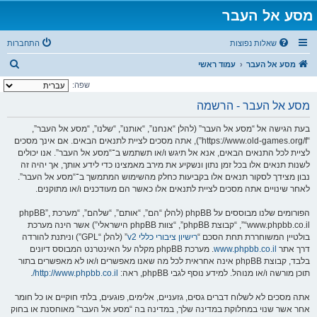
מסע אל העבר
שאלות נפוצות
התחברות
ח
מסע אל העבר
עמוד ראשי
י
שפה:
פ
מסע אל העבר - הרשמה
ו
בעת הגישה אל “מסע אל העבר” (להלן “אנחנו”, “אותנו”, “שלנו”, “מסע אל העבר”,
ש
“https://www.old-games.org/f”), אתה מסכים לציית לתנאים הבאים. אם אינך מסכים
לציית לכל התנאים הבאים, אנא אל תיגש ו/או תשתמש ב־“מסע אל העבר”. אנו יכולים
לשנות תנאים אלו בכל זמן נתון ונשקיע את מירב מאמצינו כדי לידע אותך, אך יהיה זה
נבון מצידך לסקור תנאים אלו בקביעות כחלק מהשימוש המתמשך ב־“מסע אל העבר”.
לאחר שינויים אתה מסכים לציית לתנאים אלו כאשר הם מעודכנים ו/או מתוקנים.
הפורומים שלנו מבוססים על phpBB (להלן “הם”, “אותם”, “שלהם”, “מערכת phpBB”,
“www.phpbb.co.il”, “קבוצת phpBB”, “צוות phpBB הישראלי”) אשר הינה מערכת
בולטיין המשוחררת תחת הסכם “
רישיון ציבורי כללי v2
” (להלן “GPL”) וניתנת להורדה
דרך אתר
www.phpbb.co.il
. מערכת phpBB מקלה על האינטרנט המבוסס דיונים
בלבד, קבוצת phpBB אינה אחראית לכל מה שאנו מאפשרים ו/או לא מאפשרים בתור
תוכן מורשה ו/או מנוהל. למידע נוסף לגבי phpBB, ראה:
http://www.phpbb.co.il/
.
אתה מסכים לא לשלוח דברים גסים, גזעניים, אלימים, פוגעים, בלתי חוקיים או כל חומר
אחר אשר שנוי במחלוקת במדינה שלך, במדינה בה “מסע אל העבר” מאוחסנת או בחוק