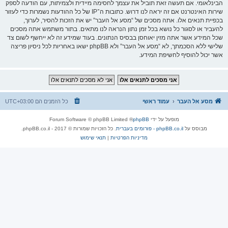
הבינלאומי. אם תעשה זאת תוביל את עצמך לחסימה מיידית ולצמיתות, עם הודעה לספק
שירות האינטרנט אם זה יראה לנו דרוש. כתובות ה־IP של כל ההודעות נשמרות כדי לעזור
בכפיית תנאים אלו. אתה מסכים של “מסע אל העבר” יש את הזכות להסיר, לערוך,
להעביר או לסגור כל נושא בכל זמן נתון הנראה לנו מתאים. בתור משתמש אתה מסכים
שכל המידע אשר אתה מזין יאוחסן בבסיס הנתונים. בעוד שמידע זה לא ייחשף לשום צד
שלישי ללא הסכמתך, לא “מסע אל העבר” ולא phpBB ישאו באחריות לכל ניסיון פריצה
אשר יכול להוסיף לחשיפת המידע.
מסע אל העבר
עמוד ראשי
כל הזמנים הם
UTC+03:00
מופעל על ידי
phpBB
® Forum Software © phpBB Limited
מבוסס על
phpBB.co.il - פורומים בעברית
. כל הזכויות שמורות © 2017 - phpBB.co.il.
מדיניות הפרטיות
|
תנאי שימוש