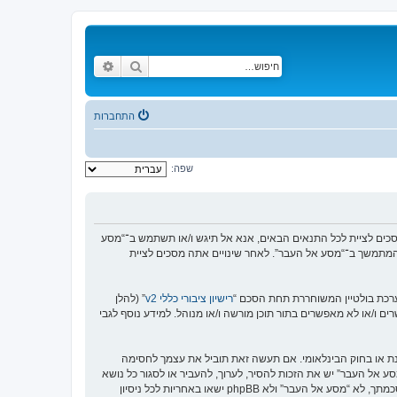
חיפוש
חיפוש מתקדם
התחברות
שפה:
https://www.old-”), אתה מסכים לציית לתנאים הבאים. אם אינך מסכים לציית לכל התנאים הבאים, אנא אל תיגש ו/או תשתמש ב־“מסע
וש המתמשך ב־“מסע אל העבר”. לאחר שינויים אתה מסכים לציית
רישיון ציבורי כללי v2
” (להלן
בוצת phpBB אינה אחראית לכל מה שאנו מאפשרים ו/או לא מאפשרים בתור תוכן מורשה ו/או מנוהל. למידע נוסף לגבי
סנת או בחוק הבינלאומי. אם תעשה זאת תוביל את עצמך לחסימה
זור בכפיית תנאים אלו. אתה מסכים של “מסע אל העבר” יש את הזכות להסיר, לערוך, להעביר או לסגור כל נושא
בכל זמן נתון הנראה לנו מתאים. בתור משתמש אתה מסכים שכל המידע אשר אתה מזין יאוחסן בבסיס הנתונים. בעוד שמידע זה לא ייחשף לשום צד שלישי ללא הסכמתך, לא “מסע אל העבר” ולא phpBB ישאו באחריות לכל ניסיון