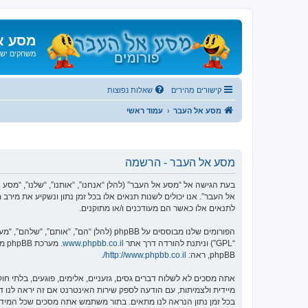
מסע א
משחקים ישנ
קישורים מהירים
שאלות נפוצות
מסע אל העבר
עמוד ראשי
מסע אל העבר - הרשמה
אל העבר”. אנו יכולים לשנות תנאים אלו בכל זמן נתון ונשקיע את מיר
לתנאים אלו כאשר הם מעודכנים ו/או מתוקנים.
הפורומים שלנו מבוססים על phpBB (להלן “הם”, “אותם”, “שלהם”, “מערכת phpBB”, “www.phpbb.co.il”, “קבוצת phpBB”, “צוות phpBB הישראלי”) אשר הינה מערכת בולטיין המשוחררת תחת הסכם “
“GPL”) וניתנת להורדה דרך אתר
www.phpbb.co.il
phpBB, ראה:
http://www.phpbb.co.il/
.
אתה מסכים לא לשלוח דברים גסים, גזעניים, אלימים, פוגעים, בלתי 