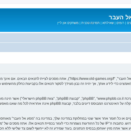
ל העבר
ים
|
רומים
|
שאילתא
|
תמיכה טכנית
|
משחקים און ליין
בעת הגישה אל “מסע אל העבר” (להלן “אנחנו”, “אותנו”, “שלנו”, “מסע אל העבר”, “games.org/f
ב מאמצינו כדי לידע אותך, אך יהיה זה נבון מצידך לסקור תנאים אלו בקביעות כחלק מהשימ
. מערכת phpBB מקלה על האינטרנט המבוסס דיונים בלבד, ק
חוקיים או כל חומר אחר אשר שנוי במחלוקת במדינה שלך, במדינה בה “מסע אל העבר” מאוח
מיידית ולצמיתות, עם הודעה לספק שירות האינטרנט אם זה יראה לנו דרוש. כתובות ה־IP של כל ההודעות נשמרות כדי לע