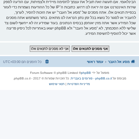
הבינלאומי. אם תעשה זאת תוביל את עצמך לחסימה מיידית ולצמיתות, עם הודעה לספק
שירות האינטרנט אם זה יראה לנו דרוש. כתובות ה־IP של כל ההודעות נשמרות כדי לעזור
בכפיית תנאים אלו. אתה מסכים של “מסע אל העבר” יש את הזכות להסיר, לערוך,
להעביר או לסגור כל נושא בכל זמן נתון הנראה לנו מתאים. בתור משתמש אתה מסכים
שכל המידע אשר אתה מזין יאוחסן בבסיס הנתונים. בעוד שמידע זה לא ייחשף לשום צד
שלישי ללא הסכמתך, לא “מסע אל העבר” ולא phpBB ישאו באחריות לכל ניסיון פריצה
אשר יכול להוסיף לחשיפת המידע.
מסע אל העבר
עמוד ראשי
כל הזמנים הם
UTC+03:00
מופעל על ידי
phpBB
® Forum Software © phpBB Limited
מבוסס על
phpBB.co.il - פורומים בעברית
. כל הזכויות שמורות © 2017 - phpBB.co.il.
מדיניות הפרטיות
|
תנאי שימוש