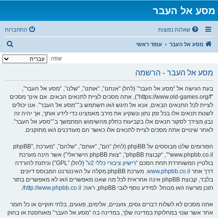
מסע אל העבר
שאלות נפוצות
התחברות
ח
מסע אל העבר
עמוד ראשי
י
שפה:
פ
מסע אל העבר - הרשמה
ו
בעת הגישה אל “מסע אל העבר” (להלן “אנחנו”, “אותנו”, “שלנו”, “מסע אל העבר”,
ש
“https://www.old-games.org/f”), אתה מסכים לציית לתנאים הבאים. אם אינך מסכים
לציית לכל התנאים הבאים, אנא אל תיגש ו/או תשתמש ב־“מסע אל העבר”. אנו יכולים
לשנות תנאים אלו בכל זמן נתון ונשקיע את מירב מאמצינו כדי לידע אותך, אך יהיה זה
נבון מצידך לסקור תנאים אלו בקביעות כחלק מהשימוש המתמשך ב־“מסע אל העבר”.
לאחר שינויים אתה מסכים לציית לתנאים אלו כאשר הם מעודכנים ו/או מתוקנים.
הפורומים שלנו מבוססים על phpBB (להלן “הם”, “אותם”, “שלהם”, “מערכת phpBB”,
“www.phpbb.co.il”, “קבוצת phpBB”, “צוות phpBB הישראלי”) אשר הינה מערכת
בולטיין המשוחררת תחת הסכם “
רישיון ציבורי כללי v2
” (להלן “GPL”) וניתנת להורדה
דרך אתר
www.phpbb.co.il
. מערכת phpBB מקלה על האינטרנט המבוסס דיונים
בלבד, קבוצת phpBB אינה אחראית לכל מה שאנו מאפשרים ו/או לא מאפשרים בתור
תוכן מורשה ו/או מנוהל. למידע נוסף לגבי phpBB, ראה:
http://www.phpbb.co.il/
.
אתה מסכים לא לשלוח דברים גסים, גזעניים, אלימים, פוגעים, בלתי חוקיים או כל חומר
אחר אשר שנוי במחלוקת במדינה שלך, במדינה בה “מסע אל העבר” מאוחסנת או בחוק