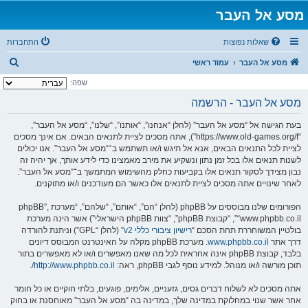
מסע אל העבר
שאלות נפוצות
התחברות
ח
מסע אל העבר
עמוד ראשי
י
שפה:
פ
מסע אל העבר - הרשמה
ו
בעת הגישה אל “מסע אל העבר” (להלן “אנחנו”, “אותנו”, “שלנו”, “מסע אל העבר”,
ש
“https://www.old-games.org/f”), אתה מסכים לציית לתנאים הבאים. אם אינך מסכים
לציית לכל התנאים הבאים, אנא אל תיגש ו/או תשתמש ב־“מסע אל העבר”. אנו יכולים
לשנות תנאים אלו בכל זמן נתון ונשקיע את מירב מאמצינו כדי לידע אותך, אך יהיה זה
נבון מצידך לסקור תנאים אלו בקביעות כחלק מהשימוש המתמשך ב־“מסע אל העבר”.
לאחר שינויים אתה מסכים לציית לתנאים אלו כאשר הם מעודכנים ו/או מתוקנים.
הפורומים שלנו מבוססים על phpBB (להלן “הם”, “אותם”, “שלהם”, “מערכת phpBB”,
“www.phpbb.co.il”, “קבוצת phpBB”, “צוות phpBB הישראלי”) אשר הינה מערכת
בולטיין המשוחררת תחת הסכם “
רישיון ציבורי כללי v2
” (להלן “GPL”) וניתנת להורדה
דרך אתר
www.phpbb.co.il
. מערכת phpBB מקלה על האינטרנט המבוסס דיונים
בלבד, קבוצת phpBB אינה אחראית לכל מה שאנו מאפשרים ו/או לא מאפשרים בתור
תוכן מורשה ו/או מנוהל. למידע נוסף לגבי phpBB, ראה:
http://www.phpbb.co.il/
.
אתה מסכים לא לשלוח דברים גסים, גזעניים, אלימים, פוגעים, בלתי חוקיים או כל חומר
אחר אשר שנוי במחלוקת במדינה שלך, במדינה בה “מסע אל העבר” מאוחסנת או בחוק