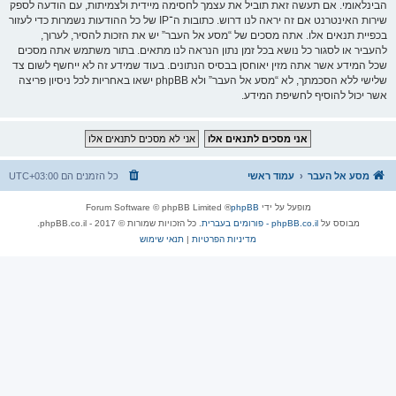
הבינלאומי. אם תעשה זאת תוביל את עצמך לחסימה מיידית ולצמיתות, עם הודעה לספק
שירות האינטרנט אם זה יראה לנו דרוש. כתובות ה־IP של כל ההודעות נשמרות כדי לעזור
בכפיית תנאים אלו. אתה מסכים של “מסע אל העבר” יש את הזכות להסיר, לערוך,
להעביר או לסגור כל נושא בכל זמן נתון הנראה לנו מתאים. בתור משתמש אתה מסכים
שכל המידע אשר אתה מזין יאוחסן בבסיס הנתונים. בעוד שמידע זה לא ייחשף לשום צד
שלישי ללא הסכמתך, לא “מסע אל העבר” ולא phpBB ישאו באחריות לכל ניסיון פריצה
אשר יכול להוסיף לחשיפת המידע.
מסע אל העבר
עמוד ראשי
כל הזמנים הם
UTC+03:00
מופעל על ידי
phpBB
® Forum Software © phpBB Limited
מבוסס על
phpBB.co.il - פורומים בעברית
. כל הזכויות שמורות © 2017 - phpBB.co.il.
מדיניות הפרטיות
|
תנאי שימוש