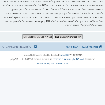
הבינלאומי. אם תעשה זאת תוביל את עצמך לחסימה מיידית ולצמיתות, עם הודעה לספק
שירות האינטרנט אם זה יראה לנו דרוש. כתובות ה־IP של כל ההודעות נשמרות כדי לעזור
בכפיית תנאים אלו. אתה מסכים של “מסע אל העבר” יש את הזכות להסיר, לערוך,
להעביר או לסגור כל נושא בכל זמן נתון הנראה לנו מתאים. בתור משתמש אתה מסכים
שכל המידע אשר אתה מזין יאוחסן בבסיס הנתונים. בעוד שמידע זה לא ייחשף לשום צד
שלישי ללא הסכמתך, לא “מסע אל העבר” ולא phpBB ישאו באחריות לכל ניסיון פריצה
אשר יכול להוסיף לחשיפת המידע.
מסע אל העבר
עמוד ראשי
כל הזמנים הם
UTC+03:00
מופעל על ידי
phpBB
® Forum Software © phpBB Limited
מבוסס על
phpBB.co.il - פורומים בעברית
. כל הזכויות שמורות © 2017 - phpBB.co.il.
מדיניות הפרטיות
|
תנאי שימוש