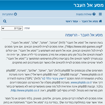
מסע אל העבר
שאלות נפוצות
התחברות
ח
מסע אל העבר
עמוד ראשי
י
שפה:
פ
מסע אל העבר - הרשמה
ו
בעת הגישה אל “מסע אל העבר” (להלן “אנחנו”, “אותנו”, “שלנו”, “מסע אל העבר”,
ש
“https://www.old-games.org/f”), אתה מסכים לציית לתנאים הבאים. אם אינך מסכים
לציית לכל התנאים הבאים, אנא אל תיגש ו/או תשתמש ב־“מסע אל העבר”. אנו יכולים
לשנות תנאים אלו בכל זמן נתון ונשקיע את מירב מאמצינו כדי לידע אותך, אך יהיה זה
נבון מצידך לסקור תנאים אלו בקביעות כחלק מהשימוש המתמשך ב־“מסע אל העבר”.
לאחר שינויים אתה מסכים לציית לתנאים אלו כאשר הם מעודכנים ו/או מתוקנים.
הפורומים שלנו מבוססים על phpBB (להלן “הם”, “אותם”, “שלהם”, “מערכת phpBB”,
“www.phpbb.co.il”, “קבוצת phpBB”, “צוות phpBB הישראלי”) אשר הינה מערכת
בולטיין המשוחררת תחת הסכם “
רישיון ציבורי כללי v2
” (להלן “GPL”) וניתנת להורדה
דרך אתר
www.phpbb.co.il
. מערכת phpBB מקלה על האינטרנט המבוסס דיונים
בלבד, קבוצת phpBB אינה אחראית לכל מה שאנו מאפשרים ו/או לא מאפשרים בתור
תוכן מורשה ו/או מנוהל. למידע נוסף לגבי phpBB, ראה:
http://www.phpbb.co.il/
.
אתה מסכים לא לשלוח דברים גסים, גזעניים, אלימים, פוגעים, בלתי חוקיים או כל חומר
אחר אשר שנוי במחלוקת במדינה שלך, במדינה בה “מסע אל העבר” מאוחסנת או בחוק