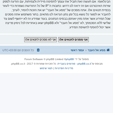
הבינלאומי. אם תעשה זאת תוביל את עצמך לחסימה מיידית ולצמיתות, עם הודעה לספק
שירות האינטרנט אם זה יראה לנו דרוש. כתובות ה־IP של כל ההודעות נשמרות כדי לעזור
בכפיית תנאים אלו. אתה מסכים של “מסע אל העבר” יש את הזכות להסיר, לערוך,
להעביר או לסגור כל נושא בכל זמן נתון הנראה לנו מתאים. בתור משתמש אתה מסכים
שכל המידע אשר אתה מזין יאוחסן בבסיס הנתונים. בעוד שמידע זה לא ייחשף לשום צד
שלישי ללא הסכמתך, לא “מסע אל העבר” ולא phpBB ישאו באחריות לכל ניסיון פריצה
אשר יכול להוסיף לחשיפת המידע.
מסע אל העבר
עמוד ראשי
כל הזמנים הם
UTC+03:00
מופעל על ידי
phpBB
® Forum Software © phpBB Limited
מבוסס על
phpBB.co.il - פורומים בעברית
. כל הזכויות שמורות © 2017 - phpBB.co.il.
מדיניות הפרטיות
|
תנאי שימוש