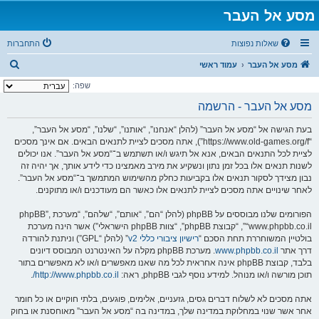
מסע אל העבר
שאלות נפוצות
התחברות
ח
מסע אל העבר
עמוד ראשי
י
שפה:
פ
מסע אל העבר - הרשמה
ו
בעת הגישה אל “מסע אל העבר” (להלן “אנחנו”, “אותנו”, “שלנו”, “מסע אל העבר”,
ש
“https://www.old-games.org/f”), אתה מסכים לציית לתנאים הבאים. אם אינך מסכים
לציית לכל התנאים הבאים, אנא אל תיגש ו/או תשתמש ב־“מסע אל העבר”. אנו יכולים
לשנות תנאים אלו בכל זמן נתון ונשקיע את מירב מאמצינו כדי לידע אותך, אך יהיה זה
נבון מצידך לסקור תנאים אלו בקביעות כחלק מהשימוש המתמשך ב־“מסע אל העבר”.
לאחר שינויים אתה מסכים לציית לתנאים אלו כאשר הם מעודכנים ו/או מתוקנים.
הפורומים שלנו מבוססים על phpBB (להלן “הם”, “אותם”, “שלהם”, “מערכת phpBB”,
“www.phpbb.co.il”, “קבוצת phpBB”, “צוות phpBB הישראלי”) אשר הינה מערכת
בולטיין המשוחררת תחת הסכם “
רישיון ציבורי כללי v2
” (להלן “GPL”) וניתנת להורדה
דרך אתר
www.phpbb.co.il
. מערכת phpBB מקלה על האינטרנט המבוסס דיונים
בלבד, קבוצת phpBB אינה אחראית לכל מה שאנו מאפשרים ו/או לא מאפשרים בתור
תוכן מורשה ו/או מנוהל. למידע נוסף לגבי phpBB, ראה:
http://www.phpbb.co.il/
.
אתה מסכים לא לשלוח דברים גסים, גזעניים, אלימים, פוגעים, בלתי חוקיים או כל חומר
אחר אשר שנוי במחלוקת במדינה שלך, במדינה בה “מסע אל העבר” מאוחסנת או בחוק