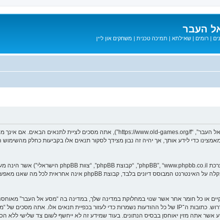
ל העבר
ים
|
רומים
|
שאילתא
|
תמיכה טכנית
|
משחקים און ליין
בעת הגישה אל “מסע אל העבר” (להלן “אנחנו”, “אותנו”, “שלנו”, “מסע אל העבר”, “games.org/f
ב מאמצינו כדי לידע אותך, אך יהיה זה נבון מצידך לסקור תנאים אלו בקביעות כחלק מהשימ
. מערכת phpBB מקלה על האינטרנט המבוסס דיונים בלבד, ק
חוקיים או כל חומר אחר אשר שנוי במחלוקת במדינה שלך, במדינה בה “מסע אל העבר” מאוח
מיידית ולצמיתות, עם הודעה לספק שירות האינטרנט אם זה יראה לנו דרוש. כתובות ה־IP של כל ההודעות נשמרות כדי לע