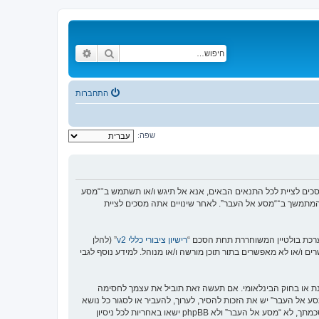
חיפוש
חיפוש מתקדם
התחברות
שפה:
https://www.old-”), אתה מסכים לציית לתנאים הבאים. אם אינך מסכים לציית לכל התנאים הבאים, אנא אל תיגש ו/או תשתמש ב־“מסע
וש המתמשך ב־“מסע אל העבר”. לאחר שינויים אתה מסכים לציית
רישיון ציבורי כללי v2
” (להלן
בוצת phpBB אינה אחראית לכל מה שאנו מאפשרים ו/או לא מאפשרים בתור תוכן מורשה ו/או מנוהל. למידע נוסף לגבי
סנת או בחוק הבינלאומי. אם תעשה זאת תוביל את עצמך לחסימה
זור בכפיית תנאים אלו. אתה מסכים של “מסע אל העבר” יש את הזכות להסיר, לערוך, להעביר או לסגור כל נושא
בכל זמן נתון הנראה לנו מתאים. בתור משתמש אתה מסכים שכל המידע אשר אתה מזין יאוחסן בבסיס הנתונים. בעוד שמידע זה לא ייחשף לשום צד שלישי ללא הסכמתך, לא “מסע אל העבר” ולא phpBB ישאו באחריות לכל ניסיון