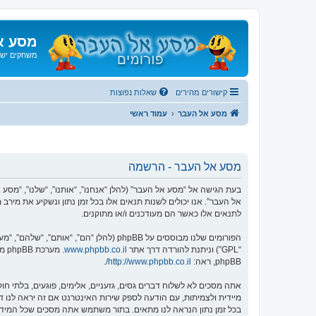
מסע א
משחקים ישנ
קישורים מהירים
שאלות נפוצות
מסע אל העבר
עמוד ראשי
מסע אל העבר - הרשמה
אל העבר”. אנו יכולים לשנות תנאים אלו בכל זמן נתון ונשקיע את מיר
לתנאים אלו כאשר הם מעודכנים ו/או מתוקנים.
הפורומים שלנו מבוססים על phpBB (להלן “הם”, “אותם”, “שלהם”, “מערכת phpBB”, “www.phpbb.co.il”, “קבוצת phpBB”, “צוות phpBB הישראלי”) אשר הינה מערכת בולטיין המשוחררת תחת הסכם “
“GPL”) וניתנת להורדה דרך אתר
www.phpbb.co.il
phpBB, ראה:
http://www.phpbb.co.il/
.
אתה מסכים לא לשלוח דברים גסים, גזעניים, אלימים, פוגעים, בלתי 