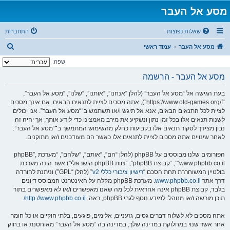
מסע אל העבר
שאלות נפוצות
התחברות
ח
מסע אל העבר
עמוד ראשי
י
שפה:
פ
מסע אל העבר - הרשמה
ו
בעת הגישה אל “מסע אל העבר” (להלן “אנחנו”, “אותנו”, “שלנו”, “מסע אל העבר”,
ש
“https://www.old-games.org/f”), אתה מסכים לציית לתנאים הבאים. אם אינך מסכים
לציית לכל התנאים הבאים, אנא אל תיגש ו/או תשתמש ב־“מסע אל העבר”. אנו יכולים
לשנות תנאים אלו בכל זמן נתון ונשקיע את מירב מאמצינו כדי לידע אותך, אך יהיה זה
נבון מצידך לסקור תנאים אלו בקביעות כחלק מהשימוש המתמשך ב־“מסע אל העבר”.
לאחר שינויים אתה מסכים לציית לתנאים אלו כאשר הם מעודכנים ו/או מתוקנים.
הפורומים שלנו מבוססים על phpBB (להלן “הם”, “אותם”, “שלהם”, “מערכת phpBB”,
“www.phpbb.co.il”, “קבוצת phpBB”, “צוות phpBB הישראלי”) אשר הינה מערכת
בולטיין המשוחררת תחת הסכם “
רישיון ציבורי כללי v2
” (להלן “GPL”) וניתנת להורדה
דרך אתר
www.phpbb.co.il
. מערכת phpBB מקלה על האינטרנט המבוסס דיונים
בלבד, קבוצת phpBB אינה אחראית לכל מה שאנו מאפשרים ו/או לא מאפשרים בתור
תוכן מורשה ו/או מנוהל. למידע נוסף לגבי phpBB, ראה:
http://www.phpbb.co.il/
.
אתה מסכים לא לשלוח דברים גסים, גזעניים, אלימים, פוגעים, בלתי חוקיים או כל חומר
אחר אשר שנוי במחלוקת במדינה שלך, במדינה בה “מסע אל העבר” מאוחסנת או בחוק