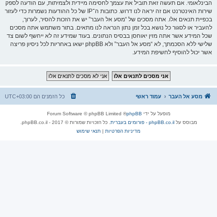
הבינלאומי. אם תעשה זאת תוביל את עצמך לחסימה מיידית ולצמיתות, עם הודעה לספק
שירות האינטרנט אם זה יראה לנו דרוש. כתובות ה־IP של כל ההודעות נשמרות כדי לעזור
בכפיית תנאים אלו. אתה מסכים של “מסע אל העבר” יש את הזכות להסיר, לערוך,
להעביר או לסגור כל נושא בכל זמן נתון הנראה לנו מתאים. בתור משתמש אתה מסכים
שכל המידע אשר אתה מזין יאוחסן בבסיס הנתונים. בעוד שמידע זה לא ייחשף לשום צד
שלישי ללא הסכמתך, לא “מסע אל העבר” ולא phpBB ישאו באחריות לכל ניסיון פריצה
אשר יכול להוסיף לחשיפת המידע.
מסע אל העבר
עמוד ראשי
כל הזמנים הם
UTC+03:00
מופעל על ידי
phpBB
® Forum Software © phpBB Limited
מבוסס על
phpBB.co.il - פורומים בעברית
. כל הזכויות שמורות © 2017 - phpBB.co.il.
מדיניות הפרטיות
|
תנאי שימוש