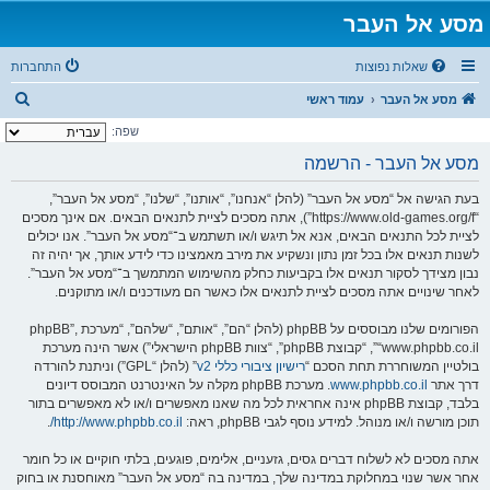
מסע אל העבר
שאלות נפוצות
התחברות
ח
מסע אל העבר
עמוד ראשי
י
שפה:
פ
מסע אל העבר - הרשמה
ו
בעת הגישה אל “מסע אל העבר” (להלן “אנחנו”, “אותנו”, “שלנו”, “מסע אל העבר”,
ש
“https://www.old-games.org/f”), אתה מסכים לציית לתנאים הבאים. אם אינך מסכים
לציית לכל התנאים הבאים, אנא אל תיגש ו/או תשתמש ב־“מסע אל העבר”. אנו יכולים
לשנות תנאים אלו בכל זמן נתון ונשקיע את מירב מאמצינו כדי לידע אותך, אך יהיה זה
נבון מצידך לסקור תנאים אלו בקביעות כחלק מהשימוש המתמשך ב־“מסע אל העבר”.
לאחר שינויים אתה מסכים לציית לתנאים אלו כאשר הם מעודכנים ו/או מתוקנים.
הפורומים שלנו מבוססים על phpBB (להלן “הם”, “אותם”, “שלהם”, “מערכת phpBB”,
“www.phpbb.co.il”, “קבוצת phpBB”, “צוות phpBB הישראלי”) אשר הינה מערכת
בולטיין המשוחררת תחת הסכם “
רישיון ציבורי כללי v2
” (להלן “GPL”) וניתנת להורדה
דרך אתר
www.phpbb.co.il
. מערכת phpBB מקלה על האינטרנט המבוסס דיונים
בלבד, קבוצת phpBB אינה אחראית לכל מה שאנו מאפשרים ו/או לא מאפשרים בתור
תוכן מורשה ו/או מנוהל. למידע נוסף לגבי phpBB, ראה:
http://www.phpbb.co.il/
.
אתה מסכים לא לשלוח דברים גסים, גזעניים, אלימים, פוגעים, בלתי חוקיים או כל חומר
אחר אשר שנוי במחלוקת במדינה שלך, במדינה בה “מסע אל העבר” מאוחסנת או בחוק