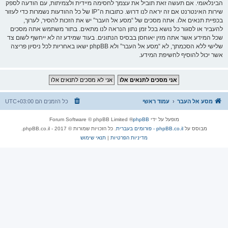
הבינלאומי. אם תעשה זאת תוביל את עצמך לחסימה מיידית ולצמיתות, עם הודעה לספק
שירות האינטרנט אם זה יראה לנו דרוש. כתובות ה־IP של כל ההודעות נשמרות כדי לעזור
בכפיית תנאים אלו. אתה מסכים של “מסע אל העבר” יש את הזכות להסיר, לערוך,
להעביר או לסגור כל נושא בכל זמן נתון הנראה לנו מתאים. בתור משתמש אתה מסכים
שכל המידע אשר אתה מזין יאוחסן בבסיס הנתונים. בעוד שמידע זה לא ייחשף לשום צד
שלישי ללא הסכמתך, לא “מסע אל העבר” ולא phpBB ישאו באחריות לכל ניסיון פריצה
אשר יכול להוסיף לחשיפת המידע.
מסע אל העבר
עמוד ראשי
כל הזמנים הם
UTC+03:00
מופעל על ידי
phpBB
® Forum Software © phpBB Limited
מבוסס על
phpBB.co.il - פורומים בעברית
. כל הזכויות שמורות © 2017 - phpBB.co.il.
מדיניות הפרטיות
|
תנאי שימוש