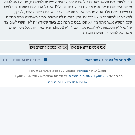
הבינלאומי. אם תעשה זאת תוביל את עצמך לחסימה מיידית ולצמיתות, עם הודעה לספק
שירות האינטרנט אם זה יראה לנו דרוש. כתובות ה־IP של כל ההודעות נשמרות כדי לעזור
בכפיית תנאים אלו. אתה מסכים של “מסע אל העבר” יש את הזכות להסיר, לערוך,
להעביר או לסגור כל נושא בכל זמן נתון הנראה לנו מתאים. בתור משתמש אתה מסכים
שכל המידע אשר אתה מזין יאוחסן בבסיס הנתונים. בעוד שמידע זה לא ייחשף לשום צד
שלישי ללא הסכמתך, לא “מסע אל העבר” ולא phpBB ישאו באחריות לכל ניסיון פריצה
אשר יכול להוסיף לחשיפת המידע.
מסע אל העבר
עמוד ראשי
כל הזמנים הם
UTC+03:00
מופעל על ידי
phpBB
® Forum Software © phpBB Limited
מבוסס על
phpBB.co.il - פורומים בעברית
. כל הזכויות שמורות © 2017 - phpBB.co.il.
מדיניות הפרטיות
|
תנאי שימוש