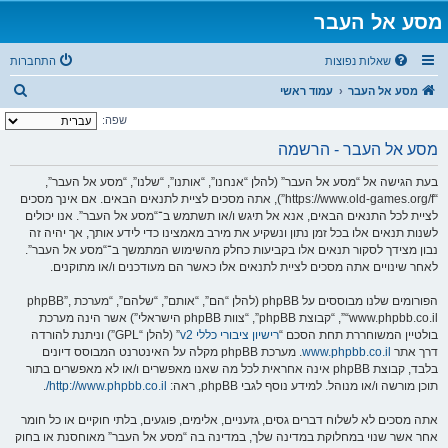
מסע אל העבר
שאלות נפוצות
התחברות
ח
מסע אל העבר
עמוד ראשי
י
שפה:
פ
מסע אל העבר - הרשמה
ו
בעת הגישה אל “מסע אל העבר” (להלן “אנחנו”, “אותנו”, “שלנו”, “מסע אל העבר”,
ש
“https://www.old-games.org/f”), אתה מסכים לציית לתנאים הבאים. אם אינך מסכים
לציית לכל התנאים הבאים, אנא אל תיגש ו/או תשתמש ב־“מסע אל העבר”. אנו יכולים
לשנות תנאים אלו בכל זמן נתון ונשקיע את מירב מאמצינו כדי לידע אותך, אך יהיה זה
נבון מצידך לסקור תנאים אלו בקביעות כחלק מהשימוש המתמשך ב־“מסע אל העבר”.
לאחר שינויים אתה מסכים לציית לתנאים אלו כאשר הם מעודכנים ו/או מתוקנים.
הפורומים שלנו מבוססים על phpBB (להלן “הם”, “אותם”, “שלהם”, “מערכת phpBB”,
“www.phpbb.co.il”, “קבוצת phpBB”, “צוות phpBB הישראלי”) אשר הינה מערכת
בולטיין המשוחררת תחת הסכם “
רישיון ציבורי כללי v2
” (להלן “GPL”) וניתנת להורדה
דרך אתר
www.phpbb.co.il
. מערכת phpBB מקלה על האינטרנט המבוסס דיונים
בלבד, קבוצת phpBB אינה אחראית לכל מה שאנו מאפשרים ו/או לא מאפשרים בתור
תוכן מורשה ו/או מנוהל. למידע נוסף לגבי phpBB, ראה:
http://www.phpbb.co.il/
.
אתה מסכים לא לשלוח דברים גסים, גזעניים, אלימים, פוגעים, בלתי חוקיים או כל חומר
אחר אשר שנוי במחלוקת במדינה שלך, במדינה בה “מסע אל העבר” מאוחסנת או בחוק