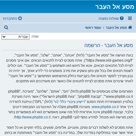
מסע אל העבר
שאלות נפוצות
התחברות
ח
מסע אל העבר
עמוד ראשי
י
שפה:
פ
מסע אל העבר - הרשמה
ו
בעת הגישה אל “מסע אל העבר” (להלן “אנחנו”, “אותנו”, “שלנו”, “מסע אל העבר”,
ש
“https://www.old-games.org/f”), אתה מסכים לציית לתנאים הבאים. אם אינך מסכים
לציית לכל התנאים הבאים, אנא אל תיגש ו/או תשתמש ב־“מסע אל העבר”. אנו יכולים
לשנות תנאים אלו בכל זמן נתון ונשקיע את מירב מאמצינו כדי לידע אותך, אך יהיה זה
נבון מצידך לסקור תנאים אלו בקביעות כחלק מהשימוש המתמשך ב־“מסע אל העבר”.
לאחר שינויים אתה מסכים לציית לתנאים אלו כאשר הם מעודכנים ו/או מתוקנים.
הפורומים שלנו מבוססים על phpBB (להלן “הם”, “אותם”, “שלהם”, “מערכת phpBB”,
“www.phpbb.co.il”, “קבוצת phpBB”, “צוות phpBB הישראלי”) אשר הינה מערכת
בולטיין המשוחררת תחת הסכם “
רישיון ציבורי כללי v2
” (להלן “GPL”) וניתנת להורדה
דרך אתר
www.phpbb.co.il
. מערכת phpBB מקלה על האינטרנט המבוסס דיונים
בלבד, קבוצת phpBB אינה אחראית לכל מה שאנו מאפשרים ו/או לא מאפשרים בתור
תוכן מורשה ו/או מנוהל. למידע נוסף לגבי phpBB, ראה:
http://www.phpbb.co.il/
.
אתה מסכים לא לשלוח דברים גסים, גזעניים, אלימים, פוגעים, בלתי חוקיים או כל חומר
אחר אשר שנוי במחלוקת במדינה שלך, במדינה בה “מסע אל העבר” מאוחסנת או בחוק