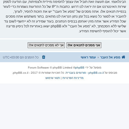
הבינלאומי. אם תעשה זאת תוביל את עצמך לחסימה מיידית ולצמיתות, עם הודעה לספק
שירות האינטרנט אם זה יראה לנו דרוש. כתובות ה־IP של כל ההודעות נשמרות כדי לעזור
בכפיית תנאים אלו. אתה מסכים של “מסע אל העבר” יש את הזכות להסיר, לערוך,
להעביר או לסגור כל נושא בכל זמן נתון הנראה לנו מתאים. בתור משתמש אתה מסכים
שכל המידע אשר אתה מזין יאוחסן בבסיס הנתונים. בעוד שמידע זה לא ייחשף לשום צד
שלישי ללא הסכמתך, לא “מסע אל העבר” ולא phpBB ישאו באחריות לכל ניסיון פריצה
אשר יכול להוסיף לחשיפת המידע.
מסע אל העבר
עמוד ראשי
כל הזמנים הם
UTC+03:00
מופעל על ידי
phpBB
® Forum Software © phpBB Limited
מבוסס על
phpBB.co.il - פורומים בעברית
. כל הזכויות שמורות © 2017 - phpBB.co.il.
מדיניות הפרטיות
|
תנאי שימוש