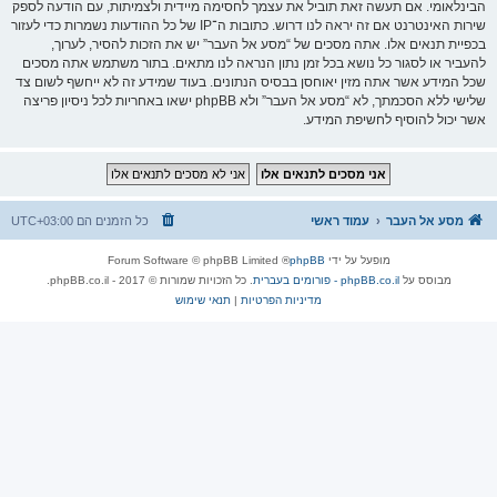
הבינלאומי. אם תעשה זאת תוביל את עצמך לחסימה מיידית ולצמיתות, עם הודעה לספק
שירות האינטרנט אם זה יראה לנו דרוש. כתובות ה־IP של כל ההודעות נשמרות כדי לעזור
בכפיית תנאים אלו. אתה מסכים של “מסע אל העבר” יש את הזכות להסיר, לערוך,
להעביר או לסגור כל נושא בכל זמן נתון הנראה לנו מתאים. בתור משתמש אתה מסכים
שכל המידע אשר אתה מזין יאוחסן בבסיס הנתונים. בעוד שמידע זה לא ייחשף לשום צד
שלישי ללא הסכמתך, לא “מסע אל העבר” ולא phpBB ישאו באחריות לכל ניסיון פריצה
אשר יכול להוסיף לחשיפת המידע.
מסע אל העבר
עמוד ראשי
כל הזמנים הם
UTC+03:00
מופעל על ידי
phpBB
® Forum Software © phpBB Limited
מבוסס על
phpBB.co.il - פורומים בעברית
. כל הזכויות שמורות © 2017 - phpBB.co.il.
מדיניות הפרטיות
|
תנאי שימוש