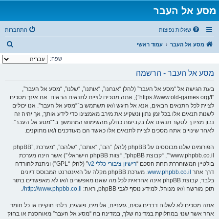
מסע אל העבר
שאלות נפוצות
התחברות
ח
מסע אל העבר
עמוד ראשי
י
שפה:
פ
מסע אל העבר - הרשמה
ו
בעת הגישה אל “מסע אל העבר” (להלן “אנחנו”, “אותנו”, “שלנו”, “מסע אל העבר”,
ש
“https://www.old-games.org/f”), אתה מסכים לציית לתנאים הבאים. אם אינך מסכים
לציית לכל התנאים הבאים, אנא אל תיגש ו/או תשתמש ב־“מסע אל העבר”. אנו יכולים
לשנות תנאים אלו בכל זמן נתון ונשקיע את מירב מאמצינו כדי לידע אותך, אך יהיה זה
נבון מצידך לסקור תנאים אלו בקביעות כחלק מהשימוש המתמשך ב־“מסע אל העבר”.
לאחר שינויים אתה מסכים לציית לתנאים אלו כאשר הם מעודכנים ו/או מתוקנים.
הפורומים שלנו מבוססים על phpBB (להלן “הם”, “אותם”, “שלהם”, “מערכת phpBB”,
“www.phpbb.co.il”, “קבוצת phpBB”, “צוות phpBB הישראלי”) אשר הינה מערכת
בולטיין המשוחררת תחת הסכם “
רישיון ציבורי כללי v2
” (להלן “GPL”) וניתנת להורדה
דרך אתר
www.phpbb.co.il
. מערכת phpBB מקלה על האינטרנט המבוסס דיונים
בלבד, קבוצת phpBB אינה אחראית לכל מה שאנו מאפשרים ו/או לא מאפשרים בתור
תוכן מורשה ו/או מנוהל. למידע נוסף לגבי phpBB, ראה:
http://www.phpbb.co.il/
.
אתה מסכים לא לשלוח דברים גסים, גזעניים, אלימים, פוגעים, בלתי חוקיים או כל חומר
אחר אשר שנוי במחלוקת במדינה שלך, במדינה בה “מסע אל העבר” מאוחסנת או בחוק