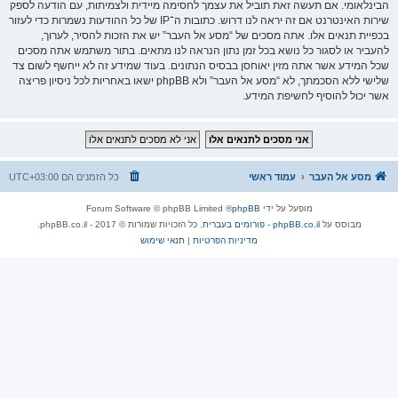
הבינלאומי. אם תעשה זאת תוביל את עצמך לחסימה מיידית ולצמיתות, עם הודעה לספק
שירות האינטרנט אם זה יראה לנו דרוש. כתובות ה־IP של כל ההודעות נשמרות כדי לעזור
בכפיית תנאים אלו. אתה מסכים של “מסע אל העבר” יש את הזכות להסיר, לערוך,
להעביר או לסגור כל נושא בכל זמן נתון הנראה לנו מתאים. בתור משתמש אתה מסכים
שכל המידע אשר אתה מזין יאוחסן בבסיס הנתונים. בעוד שמידע זה לא ייחשף לשום צד
שלישי ללא הסכמתך, לא “מסע אל העבר” ולא phpBB ישאו באחריות לכל ניסיון פריצה
אשר יכול להוסיף לחשיפת המידע.
מסע אל העבר
עמוד ראשי
כל הזמנים הם
UTC+03:00
מופעל על ידי
phpBB
® Forum Software © phpBB Limited
מבוסס על
phpBB.co.il - פורומים בעברית
. כל הזכויות שמורות © 2017 - phpBB.co.il.
מדיניות הפרטיות
|
תנאי שימוש