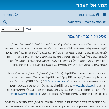
מסע אל העבר
שאלות נפוצות
התחברות
ח
מסע אל העבר
עמוד ראשי
י
שפה:
פ
מסע אל העבר - הרשמה
ו
בעת הגישה אל “מסע אל העבר” (להלן “אנחנו”, “אותנו”, “שלנו”, “מסע אל העבר”,
ש
“https://www.old-games.org/f”), אתה מסכים לציית לתנאים הבאים. אם אינך מסכים
לציית לכל התנאים הבאים, אנא אל תיגש ו/או תשתמש ב־“מסע אל העבר”. אנו יכולים
לשנות תנאים אלו בכל זמן נתון ונשקיע את מירב מאמצינו כדי לידע אותך, אך יהיה זה
נבון מצידך לסקור תנאים אלו בקביעות כחלק מהשימוש המתמשך ב־“מסע אל העבר”.
לאחר שינויים אתה מסכים לציית לתנאים אלו כאשר הם מעודכנים ו/או מתוקנים.
הפורומים שלנו מבוססים על phpBB (להלן “הם”, “אותם”, “שלהם”, “מערכת phpBB”,
“www.phpbb.co.il”, “קבוצת phpBB”, “צוות phpBB הישראלי”) אשר הינה מערכת
בולטיין המשוחררת תחת הסכם “
רישיון ציבורי כללי v2
” (להלן “GPL”) וניתנת להורדה
דרך אתר
www.phpbb.co.il
. מערכת phpBB מקלה על האינטרנט המבוסס דיונים
בלבד, קבוצת phpBB אינה אחראית לכל מה שאנו מאפשרים ו/או לא מאפשרים בתור
תוכן מורשה ו/או מנוהל. למידע נוסף לגבי phpBB, ראה:
http://www.phpbb.co.il/
.
אתה מסכים לא לשלוח דברים גסים, גזעניים, אלימים, פוגעים, בלתי חוקיים או כל חומר
אחר אשר שנוי במחלוקת במדינה שלך, במדינה בה “מסע אל העבר” מאוחסנת או בחוק