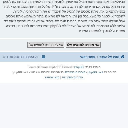
הבינלאומי. אם תעשה זאת תוביל את עצמך לחסימה מיידית ולצמיתות, עם הודעה לספק
שירות האינטרנט אם זה יראה לנו דרוש. כתובות ה־IP של כל ההודעות נשמרות כדי לעזור
בכפיית תנאים אלו. אתה מסכים של “מסע אל העבר” יש את הזכות להסיר, לערוך,
להעביר או לסגור כל נושא בכל זמן נתון הנראה לנו מתאים. בתור משתמש אתה מסכים
שכל המידע אשר אתה מזין יאוחסן בבסיס הנתונים. בעוד שמידע זה לא ייחשף לשום צד
שלישי ללא הסכמתך, לא “מסע אל העבר” ולא phpBB ישאו באחריות לכל ניסיון פריצה
אשר יכול להוסיף לחשיפת המידע.
מסע אל העבר
עמוד ראשי
כל הזמנים הם
UTC+03:00
מופעל על ידי
phpBB
® Forum Software © phpBB Limited
מבוסס על
phpBB.co.il - פורומים בעברית
. כל הזכויות שמורות © 2017 - phpBB.co.il.
מדיניות הפרטיות
|
תנאי שימוש