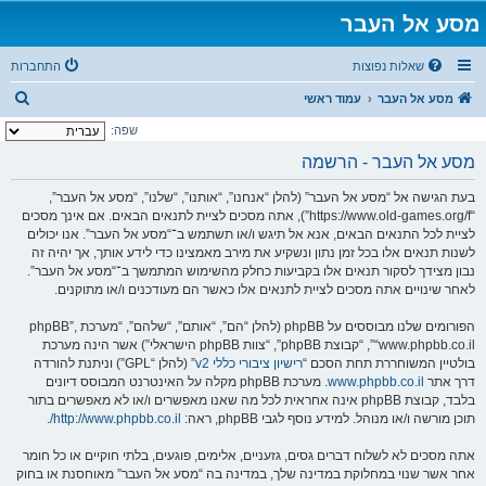
מסע אל העבר
שאלות נפוצות
התחברות
ח
מסע אל העבר
עמוד ראשי
י
שפה:
פ
מסע אל העבר - הרשמה
ו
בעת הגישה אל “מסע אל העבר” (להלן “אנחנו”, “אותנו”, “שלנו”, “מסע אל העבר”,
ש
“https://www.old-games.org/f”), אתה מסכים לציית לתנאים הבאים. אם אינך מסכים
לציית לכל התנאים הבאים, אנא אל תיגש ו/או תשתמש ב־“מסע אל העבר”. אנו יכולים
לשנות תנאים אלו בכל זמן נתון ונשקיע את מירב מאמצינו כדי לידע אותך, אך יהיה זה
נבון מצידך לסקור תנאים אלו בקביעות כחלק מהשימוש המתמשך ב־“מסע אל העבר”.
לאחר שינויים אתה מסכים לציית לתנאים אלו כאשר הם מעודכנים ו/או מתוקנים.
הפורומים שלנו מבוססים על phpBB (להלן “הם”, “אותם”, “שלהם”, “מערכת phpBB”,
“www.phpbb.co.il”, “קבוצת phpBB”, “צוות phpBB הישראלי”) אשר הינה מערכת
בולטיין המשוחררת תחת הסכם “
רישיון ציבורי כללי v2
” (להלן “GPL”) וניתנת להורדה
דרך אתר
www.phpbb.co.il
. מערכת phpBB מקלה על האינטרנט המבוסס דיונים
בלבד, קבוצת phpBB אינה אחראית לכל מה שאנו מאפשרים ו/או לא מאפשרים בתור
תוכן מורשה ו/או מנוהל. למידע נוסף לגבי phpBB, ראה:
http://www.phpbb.co.il/
.
אתה מסכים לא לשלוח דברים גסים, גזעניים, אלימים, פוגעים, בלתי חוקיים או כל חומר
אחר אשר שנוי במחלוקת במדינה שלך, במדינה בה “מסע אל העבר” מאוחסנת או בחוק