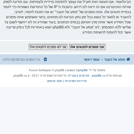
הבינלאומי. אם תעשה זאת תוביל את עצמך לחסימה מיידית ולצמיתות, עם הודעה לספק
שירות האינטרנט אם זה יראה לנו דרוש. כתובות ה־IP של כל ההודעות נשמרות כדי לעזור
בכפיית תנאים אלו. אתה מסכים של “מסע אל העבר” יש את הזכות להסיר, לערוך,
להעביר או לסגור כל נושא בכל זמן נתון הנראה לנו מתאים. בתור משתמש אתה מסכים
שכל המידע אשר אתה מזין יאוחסן בבסיס הנתונים. בעוד שמידע זה לא ייחשף לשום צד
שלישי ללא הסכמתך, לא “מסע אל העבר” ולא phpBB ישאו באחריות לכל ניסיון פריצה
אשר יכול להוסיף לחשיפת המידע.
מסע אל העבר
עמוד ראשי
כל הזמנים הם
UTC+03:00
מופעל על ידי
phpBB
® Forum Software © phpBB Limited
מבוסס על
phpBB.co.il - פורומים בעברית
. כל הזכויות שמורות © 2017 - phpBB.co.il.
מדיניות הפרטיות
|
תנאי שימוש