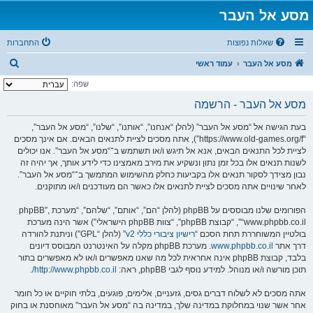
מסע אל העבר
שאלות נפוצות
התחברות
ח
מסע אל העבר
עמוד ראשי
י
שפה:
פ
מסע אל העבר - הרשמה
ו
בעת הגישה אל “מסע אל העבר” (להלן “אנחנו”, “אותנו”, “שלנו”, “מסע אל העבר”,
ש
“https://www.old-games.org/f”), אתה מסכים לציית לתנאים הבאים. אם אינך מסכים
לציית לכל התנאים הבאים, אנא אל תיגש ו/או תשתמש ב־“מסע אל העבר”. אנו יכולים
לשנות תנאים אלו בכל זמן נתון ונשקיע את מירב מאמצינו כדי לידע אותך, אך יהיה זה
נבון מצידך לסקור תנאים אלו בקביעות כחלק מהשימוש המתמשך ב־“מסע אל העבר”.
לאחר שינויים אתה מסכים לציית לתנאים אלו כאשר הם מעודכנים ו/או מתוקנים.
הפורומים שלנו מבוססים על phpBB (להלן “הם”, “אותם”, “שלהם”, “מערכת phpBB”,
“www.phpbb.co.il”, “קבוצת phpBB”, “צוות phpBB הישראלי”) אשר הינה מערכת
בולטיין המשוחררת תחת הסכם “
רישיון ציבורי כללי v2
” (להלן “GPL”) וניתנת להורדה
דרך אתר
www.phpbb.co.il
. מערכת phpBB מקלה על האינטרנט המבוסס דיונים
בלבד, קבוצת phpBB אינה אחראית לכל מה שאנו מאפשרים ו/או לא מאפשרים בתור
תוכן מורשה ו/או מנוהל. למידע נוסף לגבי phpBB, ראה:
http://www.phpbb.co.il/
.
אתה מסכים לא לשלוח דברים גסים, גזעניים, אלימים, פוגעים, בלתי חוקיים או כל חומר
אחר אשר שנוי במחלוקת במדינה שלך, במדינה בה “מסע אל העבר” מאוחסנת או בחוק