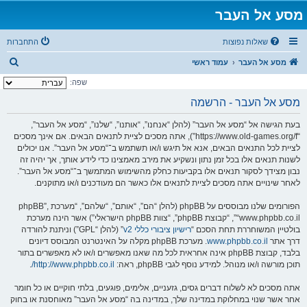
מסע אל העבר
שאלות נפוצות
התחברות
ח
מסע אל העבר
עמוד ראשי
י
שפה:
פ
מסע אל העבר - הרשמה
ו
בעת הגישה אל “מסע אל העבר” (להלן “אנחנו”, “אותנו”, “שלנו”, “מסע אל העבר”,
ש
“https://www.old-games.org/f”), אתה מסכים לציית לתנאים הבאים. אם אינך מסכים
לציית לכל התנאים הבאים, אנא אל תיגש ו/או תשתמש ב־“מסע אל העבר”. אנו יכולים
לשנות תנאים אלו בכל זמן נתון ונשקיע את מירב מאמצינו כדי לידע אותך, אך יהיה זה
נבון מצידך לסקור תנאים אלו בקביעות כחלק מהשימוש המתמשך ב־“מסע אל העבר”.
לאחר שינויים אתה מסכים לציית לתנאים אלו כאשר הם מעודכנים ו/או מתוקנים.
הפורומים שלנו מבוססים על phpBB (להלן “הם”, “אותם”, “שלהם”, “מערכת phpBB”,
“www.phpbb.co.il”, “קבוצת phpBB”, “צוות phpBB הישראלי”) אשר הינה מערכת
בולטיין המשוחררת תחת הסכם “
רישיון ציבורי כללי v2
” (להלן “GPL”) וניתנת להורדה
דרך אתר
www.phpbb.co.il
. מערכת phpBB מקלה על האינטרנט המבוסס דיונים
בלבד, קבוצת phpBB אינה אחראית לכל מה שאנו מאפשרים ו/או לא מאפשרים בתור
תוכן מורשה ו/או מנוהל. למידע נוסף לגבי phpBB, ראה:
http://www.phpbb.co.il/
.
אתה מסכים לא לשלוח דברים גסים, גזעניים, אלימים, פוגעים, בלתי חוקיים או כל חומר
אחר אשר שנוי במחלוקת במדינה שלך, במדינה בה “מסע אל העבר” מאוחסנת או בחוק