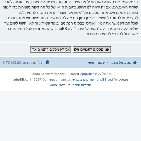
הבינלאומי. אם תעשה זאת תוביל את עצמך לחסימה מיידית ולצמיתות, עם הודעה לספק
שירות האינטרנט אם זה יראה לנו דרוש. כתובות ה־IP של כל ההודעות נשמרות כדי לעזור
בכפיית תנאים אלו. אתה מסכים של “מסע אל העבר” יש את הזכות להסיר, לערוך,
להעביר או לסגור כל נושא בכל זמן נתון הנראה לנו מתאים. בתור משתמש אתה מסכים
שכל המידע אשר אתה מזין יאוחסן בבסיס הנתונים. בעוד שמידע זה לא ייחשף לשום צד
שלישי ללא הסכמתך, לא “מסע אל העבר” ולא phpBB ישאו באחריות לכל ניסיון פריצה
אשר יכול להוסיף לחשיפת המידע.
מסע אל העבר
עמוד ראשי
כל הזמנים הם
UTC+03:00
מופעל על ידי
phpBB
® Forum Software © phpBB Limited
מבוסס על
phpBB.co.il - פורומים בעברית
. כל הזכויות שמורות © 2017 - phpBB.co.il.
מדיניות הפרטיות
|
תנאי שימוש