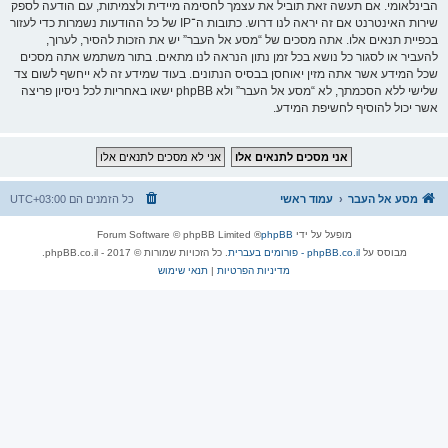
הבינלאומי. אם תעשה זאת תוביל את עצמך לחסימה מיידית ולצמיתות, עם הודעה לספק
שירות האינטרנט אם זה יראה לנו דרוש. כתובות ה־IP של כל ההודעות נשמרות כדי לעזור
בכפיית תנאים אלו. אתה מסכים של “מסע אל העבר” יש את הזכות להסיר, לערוך,
להעביר או לסגור כל נושא בכל זמן נתון הנראה לנו מתאים. בתור משתמש אתה מסכים
שכל המידע אשר אתה מזין יאוחסן בבסיס הנתונים. בעוד שמידע זה לא ייחשף לשום צד
שלישי ללא הסכמתך, לא “מסע אל העבר” ולא phpBB ישאו באחריות לכל ניסיון פריצה
אשר יכול להוסיף לחשיפת המידע.
מסע אל העבר
עמוד ראשי
כל הזמנים הם
UTC+03:00
מופעל על ידי
phpBB
® Forum Software © phpBB Limited
מבוסס על
phpBB.co.il - פורומים בעברית
. כל הזכויות שמורות © 2017 - phpBB.co.il.
מדיניות הפרטיות
|
תנאי שימוש