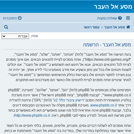
מסע אל העבר
שאלות נפוצות
התחברות
ח
מסע אל העבר
עמוד ראשי
י
שפה:
פ
מסע אל העבר - הרשמה
ו
בעת הגישה אל “מסע אל העבר” (להלן “אנחנו”, “אותנו”, “שלנו”, “מסע אל העבר”,
ש
“https://www.old-games.org/f”), אתה מסכים לציית לתנאים הבאים. אם אינך מסכים
לציית לכל התנאים הבאים, אנא אל תיגש ו/או תשתמש ב־“מסע אל העבר”. אנו יכולים
לשנות תנאים אלו בכל זמן נתון ונשקיע את מירב מאמצינו כדי לידע אותך, אך יהיה זה
נבון מצידך לסקור תנאים אלו בקביעות כחלק מהשימוש המתמשך ב־“מסע אל העבר”.
לאחר שינויים אתה מסכים לציית לתנאים אלו כאשר הם מעודכנים ו/או מתוקנים.
הפורומים שלנו מבוססים על phpBB (להלן “הם”, “אותם”, “שלהם”, “מערכת phpBB”,
“www.phpbb.co.il”, “קבוצת phpBB”, “צוות phpBB הישראלי”) אשר הינה מערכת
בולטיין המשוחררת תחת הסכם “
רישיון ציבורי כללי v2
” (להלן “GPL”) וניתנת להורדה
דרך אתר
www.phpbb.co.il
. מערכת phpBB מקלה על האינטרנט המבוסס דיונים
בלבד, קבוצת phpBB אינה אחראית לכל מה שאנו מאפשרים ו/או לא מאפשרים בתור
תוכן מורשה ו/או מנוהל. למידע נוסף לגבי phpBB, ראה:
http://www.phpbb.co.il/
.
אתה מסכים לא לשלוח דברים גסים, גזעניים, אלימים, פוגעים, בלתי חוקיים או כל חומר
אחר אשר שנוי במחלוקת במדינה שלך, במדינה בה “מסע אל העבר” מאוחסנת או בחוק