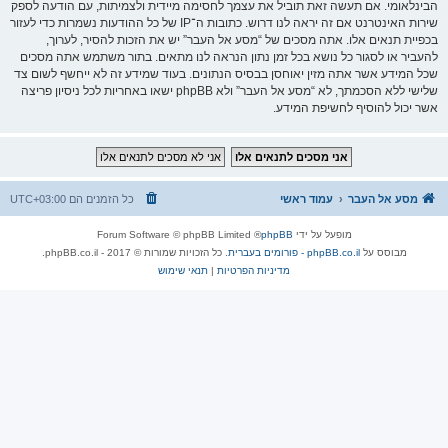
הבינלאומי. אם תעשה זאת תוביל את עצמך לחסימה מיידית ולצמיתות, עם הודעה לספק
שירות האינטרנט אם זה יראה לנו דרוש. כתובות ה־IP של כל ההודעות נשמרות כדי לעזור
בכפיית תנאים אלו. אתה מסכים של “מסע אל העבר” יש את הזכות להסיר, לערוך,
להעביר או לסגור כל נושא בכל זמן נתון הנראה לנו מתאים. בתור משתמש אתה מסכים
שכל המידע אשר אתה מזין יאוחסן בבסיס הנתונים. בעוד שמידע זה לא ייחשף לשום צד
שלישי ללא הסכמתך, לא “מסע אל העבר” ולא phpBB ישאו באחריות לכל ניסיון פריצה
אשר יכול להוסיף לחשיפת המידע.
מסע אל העבר
עמוד ראשי
כל הזמנים הם
UTC+03:00
מופעל על ידי
phpBB
® Forum Software © phpBB Limited
מבוסס על
phpBB.co.il - פורומים בעברית
. כל הזכויות שמורות © 2017 - phpBB.co.il.
מדיניות הפרטיות
|
תנאי שימוש