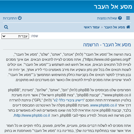
מסע אל העבר
שאלות נפוצות
התחברות
ח
מסע אל העבר
עמוד ראשי
י
שפה:
פ
מסע אל העבר - הרשמה
ו
בעת הגישה אל “מסע אל העבר” (להלן “אנחנו”, “אותנו”, “שלנו”, “מסע אל העבר”,
ש
“https://www.old-games.org/f”), אתה מסכים לציית לתנאים הבאים. אם אינך מסכים
לציית לכל התנאים הבאים, אנא אל תיגש ו/או תשתמש ב־“מסע אל העבר”. אנו יכולים
לשנות תנאים אלו בכל זמן נתון ונשקיע את מירב מאמצינו כדי לידע אותך, אך יהיה זה
נבון מצידך לסקור תנאים אלו בקביעות כחלק מהשימוש המתמשך ב־“מסע אל העבר”.
לאחר שינויים אתה מסכים לציית לתנאים אלו כאשר הם מעודכנים ו/או מתוקנים.
הפורומים שלנו מבוססים על phpBB (להלן “הם”, “אותם”, “שלהם”, “מערכת phpBB”,
“www.phpbb.co.il”, “קבוצת phpBB”, “צוות phpBB הישראלי”) אשר הינה מערכת
בולטיין המשוחררת תחת הסכם “
רישיון ציבורי כללי v2
” (להלן “GPL”) וניתנת להורדה
דרך אתר
www.phpbb.co.il
. מערכת phpBB מקלה על האינטרנט המבוסס דיונים
בלבד, קבוצת phpBB אינה אחראית לכל מה שאנו מאפשרים ו/או לא מאפשרים בתור
תוכן מורשה ו/או מנוהל. למידע נוסף לגבי phpBB, ראה:
http://www.phpbb.co.il/
.
אתה מסכים לא לשלוח דברים גסים, גזעניים, אלימים, פוגעים, בלתי חוקיים או כל חומר
אחר אשר שנוי במחלוקת במדינה שלך, במדינה בה “מסע אל העבר” מאוחסנת או בחוק