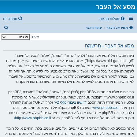
מסע אל העבר
שאלות נפוצות
התחברות
ח
מסע אל העבר
עמוד ראשי
י
שפה:
פ
מסע אל העבר - הרשמה
ו
בעת הגישה אל “מסע אל העבר” (להלן “אנחנו”, “אותנו”, “שלנו”, “מסע אל העבר”,
ש
“https://www.old-games.org/f”), אתה מסכים לציית לתנאים הבאים. אם אינך מסכים
לציית לכל התנאים הבאים, אנא אל תיגש ו/או תשתמש ב־“מסע אל העבר”. אנו יכולים
לשנות תנאים אלו בכל זמן נתון ונשקיע את מירב מאמצינו כדי לידע אותך, אך יהיה זה
נבון מצידך לסקור תנאים אלו בקביעות כחלק מהשימוש המתמשך ב־“מסע אל העבר”.
לאחר שינויים אתה מסכים לציית לתנאים אלו כאשר הם מעודכנים ו/או מתוקנים.
הפורומים שלנו מבוססים על phpBB (להלן “הם”, “אותם”, “שלהם”, “מערכת phpBB”,
“www.phpbb.co.il”, “קבוצת phpBB”, “צוות phpBB הישראלי”) אשר הינה מערכת
בולטיין המשוחררת תחת הסכם “
רישיון ציבורי כללי v2
” (להלן “GPL”) וניתנת להורדה
דרך אתר
www.phpbb.co.il
. מערכת phpBB מקלה על האינטרנט המבוסס דיונים
בלבד, קבוצת phpBB אינה אחראית לכל מה שאנו מאפשרים ו/או לא מאפשרים בתור
תוכן מורשה ו/או מנוהל. למידע נוסף לגבי phpBB, ראה:
http://www.phpbb.co.il/
.
אתה מסכים לא לשלוח דברים גסים, גזעניים, אלימים, פוגעים, בלתי חוקיים או כל חומר
אחר אשר שנוי במחלוקת במדינה שלך, במדינה בה “מסע אל העבר” מאוחסנת או בחוק