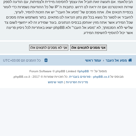
הבינלאומי. אם תעשה זאת תוביל את עצמך לחסימה מיידית ולצמיתות, עם הודעה לספק
שירות האינטרנט אם זה יראה לנו דרוש. כתובות ה־IP של כל ההודעות נשמרות כדי לעזור
בכפיית תנאים אלו. אתה מסכים של “מסע אל העבר” יש את הזכות להסיר, לערוך,
להעביר או לסגור כל נושא בכל זמן נתון הנראה לנו מתאים. בתור משתמש אתה מסכים
שכל המידע אשר אתה מזין יאוחסן בבסיס הנתונים. בעוד שמידע זה לא ייחשף לשום צד
שלישי ללא הסכמתך, לא “מסע אל העבר” ולא phpBB ישאו באחריות לכל ניסיון פריצה
אשר יכול להוסיף לחשיפת המידע.
מסע אל העבר
עמוד ראשי
כל הזמנים הם
UTC+03:00
מופעל על ידי
phpBB
® Forum Software © phpBB Limited
מבוסס על
phpBB.co.il - פורומים בעברית
. כל הזכויות שמורות © 2017 - phpBB.co.il.
מדיניות הפרטיות
|
תנאי שימוש