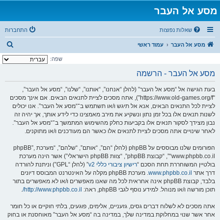
מסע אל העבר
שאלות נפוצות
התחברות
ח
מסע אל העבר
עמוד ראשי
י
שפה:
פ
מסע אל העבר - הרשמה
ו
בעת הגישה אל “מסע אל העבר” (להלן “אנחנו”, “אותנו”, “שלנו”, “מסע אל העבר”,
ש
“https://www.old-games.org/f”), אתה מסכים לציית לתנאים הבאים. אם אינך מסכים
לציית לכל התנאים הבאים, אנא אל תיגש ו/או תשתמש ב־“מסע אל העבר”. אנו יכולים
לשנות תנאים אלו בכל זמן נתון ונשקיע את מירב מאמצינו כדי לידע אותך, אך יהיה זה
נבון מצידך לסקור תנאים אלו בקביעות כחלק מהשימוש המתמשך ב־“מסע אל העבר”.
לאחר שינויים אתה מסכים לציית לתנאים אלו כאשר הם מעודכנים ו/או מתוקנים.
הפורומים שלנו מבוססים על phpBB (להלן “הם”, “אותם”, “שלהם”, “מערכת phpBB”,
“www.phpbb.co.il”, “קבוצת phpBB”, “צוות phpBB הישראלי”) אשר הינה מערכת
בולטיין המשוחררת תחת הסכם “
רישיון ציבורי כללי v2
” (להלן “GPL”) וניתנת להורדה
דרך אתר
www.phpbb.co.il
. מערכת phpBB מקלה על האינטרנט המבוסס דיונים
בלבד, קבוצת phpBB אינה אחראית לכל מה שאנו מאפשרים ו/או לא מאפשרים בתור
תוכן מורשה ו/או מנוהל. למידע נוסף לגבי phpBB, ראה:
http://www.phpbb.co.il/
.
אתה מסכים לא לשלוח דברים גסים, גזעניים, אלימים, פוגעים, בלתי חוקיים או כל חומר
אחר אשר שנוי במחלוקת במדינה שלך, במדינה בה “מסע אל העבר” מאוחסנת או בחוק