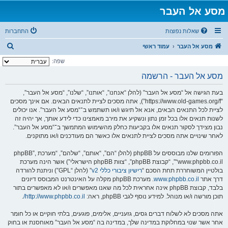
מסע אל העבר
שאלות נפוצות
התחברות
ח
מסע אל העבר
עמוד ראשי
י
שפה:
פ
מסע אל העבר - הרשמה
ו
בעת הגישה אל “מסע אל העבר” (להלן “אנחנו”, “אותנו”, “שלנו”, “מסע אל העבר”,
ש
“https://www.old-games.org/f”), אתה מסכים לציית לתנאים הבאים. אם אינך מסכים
לציית לכל התנאים הבאים, אנא אל תיגש ו/או תשתמש ב־“מסע אל העבר”. אנו יכולים
לשנות תנאים אלו בכל זמן נתון ונשקיע את מירב מאמצינו כדי לידע אותך, אך יהיה זה
נבון מצידך לסקור תנאים אלו בקביעות כחלק מהשימוש המתמשך ב־“מסע אל העבר”.
לאחר שינויים אתה מסכים לציית לתנאים אלו כאשר הם מעודכנים ו/או מתוקנים.
הפורומים שלנו מבוססים על phpBB (להלן “הם”, “אותם”, “שלהם”, “מערכת phpBB”,
“www.phpbb.co.il”, “קבוצת phpBB”, “צוות phpBB הישראלי”) אשר הינה מערכת
בולטיין המשוחררת תחת הסכם “
רישיון ציבורי כללי v2
” (להלן “GPL”) וניתנת להורדה
דרך אתר
www.phpbb.co.il
. מערכת phpBB מקלה על האינטרנט המבוסס דיונים
בלבד, קבוצת phpBB אינה אחראית לכל מה שאנו מאפשרים ו/או לא מאפשרים בתור
תוכן מורשה ו/או מנוהל. למידע נוסף לגבי phpBB, ראה:
http://www.phpbb.co.il/
.
אתה מסכים לא לשלוח דברים גסים, גזעניים, אלימים, פוגעים, בלתי חוקיים או כל חומר
אחר אשר שנוי במחלוקת במדינה שלך, במדינה בה “מסע אל העבר” מאוחסנת או בחוק