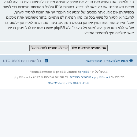
הבינלאומי. אם תעשה זאת תוביל את עצמך לחסימה מיידית ולצמיתות, עם הודעה לספק
שירות האינטרנט אם זה יראה לנו דרוש. כתובות ה־IP של כל ההודעות נשמרות כדי לעזור
בכפיית תנאים אלו. אתה מסכים של “מסע אל העבר” יש את הזכות להסיר, לערוך,
להעביר או לסגור כל נושא בכל זמן נתון הנראה לנו מתאים. בתור משתמש אתה מסכים
שכל המידע אשר אתה מזין יאוחסן בבסיס הנתונים. בעוד שמידע זה לא ייחשף לשום צד
שלישי ללא הסכמתך, לא “מסע אל העבר” ולא phpBB ישאו באחריות לכל ניסיון פריצה
אשר יכול להוסיף לחשיפת המידע.
מסע אל העבר
עמוד ראשי
כל הזמנים הם
UTC+03:00
מופעל על ידי
phpBB
® Forum Software © phpBB Limited
מבוסס על
phpBB.co.il - פורומים בעברית
. כל הזכויות שמורות © 2017 - phpBB.co.il.
מדיניות הפרטיות
|
תנאי שימוש