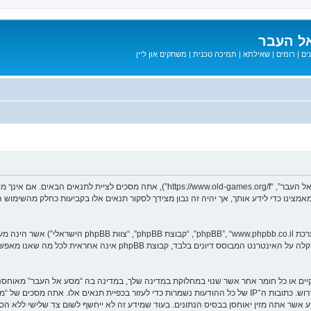
ל העבר
ים
|
רומים
|
שאילתא
|
תמיכה טכנית
|
משחקים און ליין
בעת הגישה אל “מסע אל העבר” (להלן “אנחנו”, “אותנו”, “שלנו”, “מסע אל העבר”, “games.org/f
ב מאמצינו כדי לידע אותך, אך יהיה זה נבון מצידך לסקור תנאים אלו בקביעות כחלק מהשימ
. מערכת phpBB מקלה על האינטרנט המבוסס דיונים בלבד, ק
חוקיים או כל חומר אחר אשר שנוי במחלוקת במדינה שלך, במדינה בה “מסע אל העבר” מאוח
מיידית ולצמיתות, עם הודעה לספק שירות האינטרנט אם זה יראה לנו דרוש. כתובות ה־IP של כל ההודעות נשמרות כדי לע