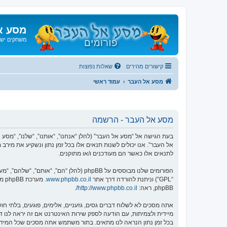
מסע א
משחקים ישנ
קישורים מהירים
שאלות נפוצות
מסע אל העבר
עמוד ראשי
מסע אל העבר - הרשמה
אל העבר”. אנו יכולים לשנות תנאים אלו בכל זמן נתון ונשקיע את מיר
לתנאים אלו כאשר הם מעודכנים ו/או מתוקנים.
הפורומים שלנו מבוססים על phpBB (להלן “הם”, “אותם”, “שלהם”, “מערכת phpBB”, “www.phpbb.co.il”, “קבוצת phpBB”, “צוות phpBB הישראלי”) אשר הינה מערכת בולטיין המשוחררת תחת הסכם “
“GPL”) וניתנת להורדה דרך אתר
www.phpbb.co.il
phpBB, ראה:
http://www.phpbb.co.il/
.
אתה מסכים לא לשלוח דברים גסים, גזעניים, אלימים, פוגעים, בלתי 