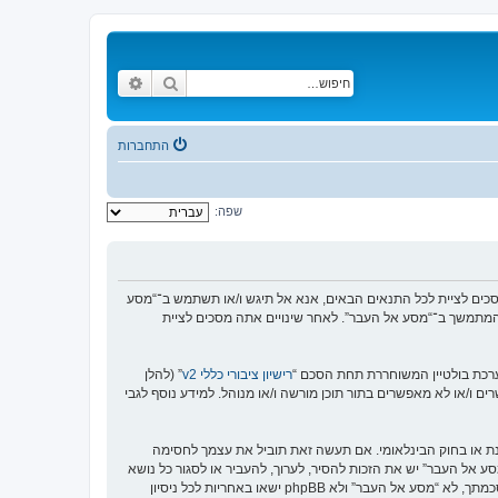
חיפוש
חיפוש מתקדם
התחברות
שפה:
https://www.old-”), אתה מסכים לציית לתנאים הבאים. אם אינך מסכים לציית לכל התנאים הבאים, אנא אל תיגש ו/או תשתמש ב־“מסע
וש המתמשך ב־“מסע אל העבר”. לאחר שינויים אתה מסכים לציית
רישיון ציבורי כללי v2
” (להלן
בוצת phpBB אינה אחראית לכל מה שאנו מאפשרים ו/או לא מאפשרים בתור תוכן מורשה ו/או מנוהל. למידע נוסף לגבי
סנת או בחוק הבינלאומי. אם תעשה זאת תוביל את עצמך לחסימה
זור בכפיית תנאים אלו. אתה מסכים של “מסע אל העבר” יש את הזכות להסיר, לערוך, להעביר או לסגור כל נושא
בכל זמן נתון הנראה לנו מתאים. בתור משתמש אתה מסכים שכל המידע אשר אתה מזין יאוחסן בבסיס הנתונים. בעוד שמידע זה לא ייחשף לשום צד שלישי ללא הסכמתך, לא “מסע אל העבר” ולא phpBB ישאו באחריות לכל ניסיון