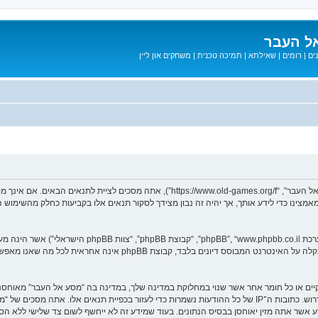
ל העבר
ים
|
רומים
|
שאילתא
|
תמיכה טכנית
|
משחקים און ליין
בעת הגישה אל “מסע אל העבר” (להלן “אנחנו”, “אותנו”, “שלנו”, “מסע אל העבר”, “games.org/f
ב מאמצינו כדי לידע אותך, אך יהיה זה נבון מצידך לסקור תנאים אלו בקביעות כחלק מהשימ
. מערכת phpBB מקלה על האינטרנט המבוסס דיונים בלבד, ק
חוקיים או כל חומר אחר אשר שנוי במחלוקת במדינה שלך, במדינה בה “מסע אל העבר” מאוח
מיידית ולצמיתות, עם הודעה לספק שירות האינטרנט אם זה יראה לנו דרוש. כתובות ה־IP של כל ההודעות נשמרות כדי לע