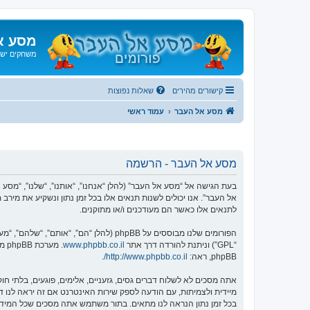
מסע א
משחקים ישנ
קישורים מהירים
שאלות נפוצות
מסע אל העבר
עמוד ראשי
מסע אל העבר - הרשמה
אל העבר”. אנו יכולים לשנות תנאים אלו בכל זמן נתון ונשקיע את מיר
לתנאים אלו כאשר הם מעודכנים ו/או מתוקנים.
הפורומים שלנו מבוססים על phpBB (להלן “הם”, “אותם”, “שלהם”, “מערכת phpBB”, “www.phpbb.co.il”, “קבוצת phpBB”, “צוות phpBB הישראלי”) אשר הינה מערכת בולטיין המשוחררת תחת הסכם “
“GPL”) וניתנת להורדה דרך אתר
www.phpbb.co.il
phpBB, ראה:
http://www.phpbb.co.il/
.
אתה מסכים לא לשלוח דברים גסים, גזעניים, אלימים, פוגעים, בלתי 