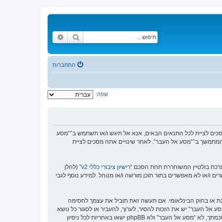
חיפוש
חיפוש מתקדם
התחברות
שפה:
https://www.old-”), אתה מסכים לציית לתנאים הבאים. אם אינך מסכים לציית לכל התנאים הבאים, אנא אל תיגש ו/או תשתמש ב־“מסע
וש המתמשך ב־“מסע אל העבר”. לאחר שינויים אתה מסכים לציית
רישיון ציבורי כללי v2
” (להלן
בוצת phpBB אינה אחראית לכל מה שאנו מאפשרים ו/או לא מאפשרים בתור תוכן מורשה ו/או מנוהל. למידע נוסף לגבי
סנת או בחוק הבינלאומי. אם תעשה זאת תוביל את עצמך לחסימה
זור בכפיית תנאים אלו. אתה מסכים של “מסע אל העבר” יש את הזכות להסיר, לערוך, להעביר או לסגור כל נושא
בכל זמן נתון הנראה לנו מתאים. בתור משתמש אתה מסכים שכל המידע אשר אתה מזין יאוחסן בבסיס הנתונים. בעוד שמידע זה לא ייחשף לשום צד שלישי ללא הסכמתך, לא “מסע אל העבר” ולא phpBB ישאו באחריות לכל ניסיון