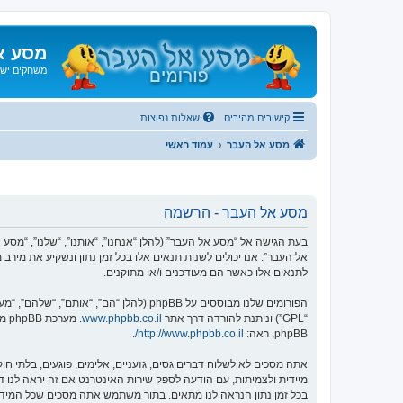
מסע א
משחקים ישנ
קישורים מהירים
שאלות נפוצות
מסע אל העבר
עמוד ראשי
מסע אל העבר - הרשמה
אל העבר”. אנו יכולים לשנות תנאים אלו בכל זמן נתון ונשקיע את מיר
לתנאים אלו כאשר הם מעודכנים ו/או מתוקנים.
הפורומים שלנו מבוססים על phpBB (להלן “הם”, “אותם”, “שלהם”, “מערכת phpBB”, “www.phpbb.co.il”, “קבוצת phpBB”, “צוות phpBB הישראלי”) אשר הינה מערכת בולטיין המשוחררת תחת הסכם “
“GPL”) וניתנת להורדה דרך אתר
www.phpbb.co.il
phpBB, ראה:
http://www.phpbb.co.il/
.
אתה מסכים לא לשלוח דברים גסים, גזעניים, אלימים, פוגעים, בלתי 