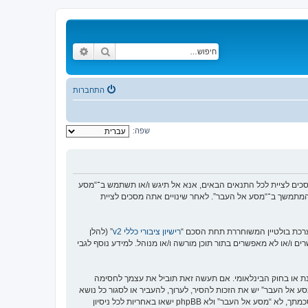
חיפוש
חיפוש מתקדם
התחברות
שפה:
https://www.old-”), אתה מסכים לציית לתנאים הבאים. אם אינך מסכים לציית לכל התנאים הבאים, אנא אל תיגש ו/או תשתמש ב־“מסע
וש המתמשך ב־“מסע אל העבר”. לאחר שינויים אתה מסכים לציית
רישיון ציבורי כללי v2
” (להלן
בוצת phpBB אינה אחראית לכל מה שאנו מאפשרים ו/או לא מאפשרים בתור תוכן מורשה ו/או מנוהל. למידע נוסף לגבי
סנת או בחוק הבינלאומי. אם תעשה זאת תוביל את עצמך לחסימה
זור בכפיית תנאים אלו. אתה מסכים של “מסע אל העבר” יש את הזכות להסיר, לערוך, להעביר או לסגור כל נושא
בכל זמן נתון הנראה לנו מתאים. בתור משתמש אתה מסכים שכל המידע אשר אתה מזין יאוחסן בבסיס הנתונים. בעוד שמידע זה לא ייחשף לשום צד שלישי ללא הסכמתך, לא “מסע אל העבר” ולא phpBB ישאו באחריות לכל ניסיון