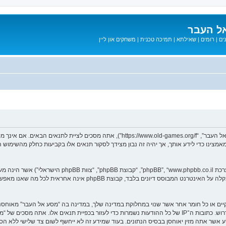
ל העבר
ים
|
רומים
|
שאילתא
|
תמיכה טכנית
|
משחקים און ליין
בעת הגישה אל “מסע אל העבר” (להלן “אנחנו”, “אותנו”, “שלנו”, “מסע אל העבר”, “games.org/f
ב מאמצינו כדי לידע אותך, אך יהיה זה נבון מצידך לסקור תנאים אלו בקביעות כחלק מהשימ
. מערכת phpBB מקלה על האינטרנט המבוסס דיונים בלבד, ק
חוקיים או כל חומר אחר אשר שנוי במחלוקת במדינה שלך, במדינה בה “מסע אל העבר” מאוח
מיידית ולצמיתות, עם הודעה לספק שירות האינטרנט אם זה יראה לנו דרוש. כתובות ה־IP של כל ההודעות נשמרות כדי לע