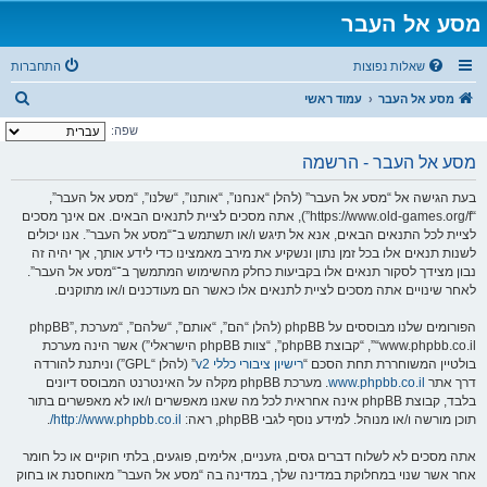
מסע אל העבר
שאלות נפוצות
התחברות
ח
מסע אל העבר
עמוד ראשי
י
שפה:
פ
מסע אל העבר - הרשמה
ו
בעת הגישה אל “מסע אל העבר” (להלן “אנחנו”, “אותנו”, “שלנו”, “מסע אל העבר”,
ש
“https://www.old-games.org/f”), אתה מסכים לציית לתנאים הבאים. אם אינך מסכים
לציית לכל התנאים הבאים, אנא אל תיגש ו/או תשתמש ב־“מסע אל העבר”. אנו יכולים
לשנות תנאים אלו בכל זמן נתון ונשקיע את מירב מאמצינו כדי לידע אותך, אך יהיה זה
נבון מצידך לסקור תנאים אלו בקביעות כחלק מהשימוש המתמשך ב־“מסע אל העבר”.
לאחר שינויים אתה מסכים לציית לתנאים אלו כאשר הם מעודכנים ו/או מתוקנים.
הפורומים שלנו מבוססים על phpBB (להלן “הם”, “אותם”, “שלהם”, “מערכת phpBB”,
“www.phpbb.co.il”, “קבוצת phpBB”, “צוות phpBB הישראלי”) אשר הינה מערכת
בולטיין המשוחררת תחת הסכם “
רישיון ציבורי כללי v2
” (להלן “GPL”) וניתנת להורדה
דרך אתר
www.phpbb.co.il
. מערכת phpBB מקלה על האינטרנט המבוסס דיונים
בלבד, קבוצת phpBB אינה אחראית לכל מה שאנו מאפשרים ו/או לא מאפשרים בתור
תוכן מורשה ו/או מנוהל. למידע נוסף לגבי phpBB, ראה:
http://www.phpbb.co.il/
.
אתה מסכים לא לשלוח דברים גסים, גזעניים, אלימים, פוגעים, בלתי חוקיים או כל חומר
אחר אשר שנוי במחלוקת במדינה שלך, במדינה בה “מסע אל העבר” מאוחסנת או בחוק