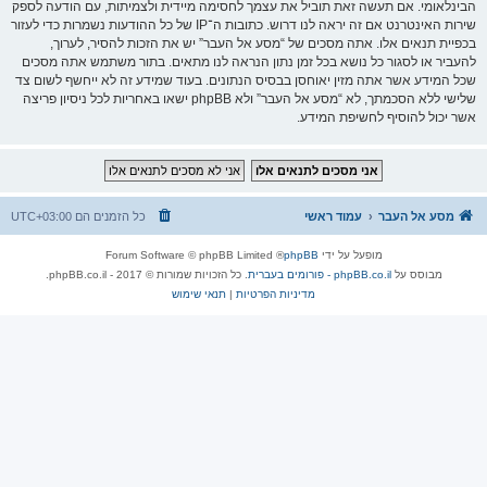
הבינלאומי. אם תעשה זאת תוביל את עצמך לחסימה מיידית ולצמיתות, עם הודעה לספק
שירות האינטרנט אם זה יראה לנו דרוש. כתובות ה־IP של כל ההודעות נשמרות כדי לעזור
בכפיית תנאים אלו. אתה מסכים של “מסע אל העבר” יש את הזכות להסיר, לערוך,
להעביר או לסגור כל נושא בכל זמן נתון הנראה לנו מתאים. בתור משתמש אתה מסכים
שכל המידע אשר אתה מזין יאוחסן בבסיס הנתונים. בעוד שמידע זה לא ייחשף לשום צד
שלישי ללא הסכמתך, לא “מסע אל העבר” ולא phpBB ישאו באחריות לכל ניסיון פריצה
אשר יכול להוסיף לחשיפת המידע.
מסע אל העבר
עמוד ראשי
כל הזמנים הם
UTC+03:00
מופעל על ידי
phpBB
® Forum Software © phpBB Limited
מבוסס על
phpBB.co.il - פורומים בעברית
. כל הזכויות שמורות © 2017 - phpBB.co.il.
מדיניות הפרטיות
|
תנאי שימוש