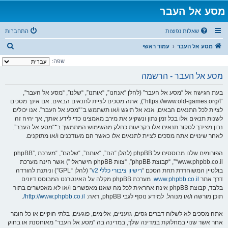
מסע אל העבר
שאלות נפוצות
התחברות
ח
מסע אל העבר
עמוד ראשי
י
שפה:
פ
מסע אל העבר - הרשמה
ו
בעת הגישה אל “מסע אל העבר” (להלן “אנחנו”, “אותנו”, “שלנו”, “מסע אל העבר”,
ש
“https://www.old-games.org/f”), אתה מסכים לציית לתנאים הבאים. אם אינך מסכים
לציית לכל התנאים הבאים, אנא אל תיגש ו/או תשתמש ב־“מסע אל העבר”. אנו יכולים
לשנות תנאים אלו בכל זמן נתון ונשקיע את מירב מאמצינו כדי לידע אותך, אך יהיה זה
נבון מצידך לסקור תנאים אלו בקביעות כחלק מהשימוש המתמשך ב־“מסע אל העבר”.
לאחר שינויים אתה מסכים לציית לתנאים אלו כאשר הם מעודכנים ו/או מתוקנים.
הפורומים שלנו מבוססים על phpBB (להלן “הם”, “אותם”, “שלהם”, “מערכת phpBB”,
“www.phpbb.co.il”, “קבוצת phpBB”, “צוות phpBB הישראלי”) אשר הינה מערכת
בולטיין המשוחררת תחת הסכם “
רישיון ציבורי כללי v2
” (להלן “GPL”) וניתנת להורדה
דרך אתר
www.phpbb.co.il
. מערכת phpBB מקלה על האינטרנט המבוסס דיונים
בלבד, קבוצת phpBB אינה אחראית לכל מה שאנו מאפשרים ו/או לא מאפשרים בתור
תוכן מורשה ו/או מנוהל. למידע נוסף לגבי phpBB, ראה:
http://www.phpbb.co.il/
.
אתה מסכים לא לשלוח דברים גסים, גזעניים, אלימים, פוגעים, בלתי חוקיים או כל חומר
אחר אשר שנוי במחלוקת במדינה שלך, במדינה בה “מסע אל העבר” מאוחסנת או בחוק