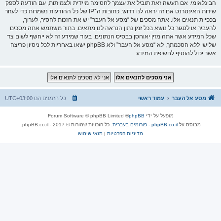
הבינלאומי. אם תעשה זאת תוביל את עצמך לחסימה מיידית ולצמיתות, עם הודעה לספק
שירות האינטרנט אם זה יראה לנו דרוש. כתובות ה־IP של כל ההודעות נשמרות כדי לעזור
בכפיית תנאים אלו. אתה מסכים של “מסע אל העבר” יש את הזכות להסיר, לערוך,
להעביר או לסגור כל נושא בכל זמן נתון הנראה לנו מתאים. בתור משתמש אתה מסכים
שכל המידע אשר אתה מזין יאוחסן בבסיס הנתונים. בעוד שמידע זה לא ייחשף לשום צד
שלישי ללא הסכמתך, לא “מסע אל העבר” ולא phpBB ישאו באחריות לכל ניסיון פריצה
אשר יכול להוסיף לחשיפת המידע.
מסע אל העבר
עמוד ראשי
כל הזמנים הם
UTC+03:00
מופעל על ידי
phpBB
® Forum Software © phpBB Limited
מבוסס על
phpBB.co.il - פורומים בעברית
. כל הזכויות שמורות © 2017 - phpBB.co.il.
מדיניות הפרטיות
|
תנאי שימוש