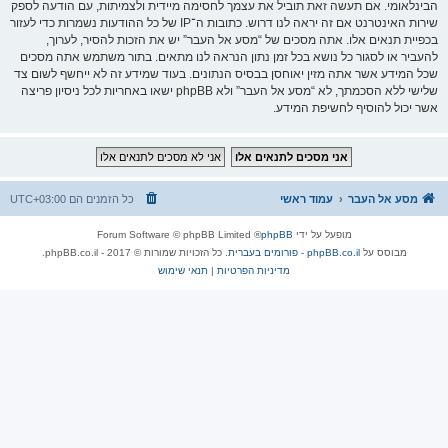
הבינלאומי. אם תעשה זאת תוביל את עצמך לחסימה מיידית ולצמיתות, עם הודעה לספק
שירות האינטרנט אם זה יראה לנו דרוש. כתובות ה־IP של כל ההודעות נשמרות כדי לעזור
בכפיית תנאים אלו. אתה מסכים של “מסע אל העבר” יש את הזכות להסיר, לערוך,
להעביר או לסגור כל נושא בכל זמן נתון הנראה לנו מתאים. בתור משתמש אתה מסכים
שכל המידע אשר אתה מזין יאוחסן בבסיס הנתונים. בעוד שמידע זה לא ייחשף לשום צד
שלישי ללא הסכמתך, לא “מסע אל העבר” ולא phpBB ישאו באחריות לכל ניסיון פריצה
אשר יכול להוסיף לחשיפת המידע.
מסע אל העבר
עמוד ראשי
כל הזמנים הם
UTC+03:00
מופעל על ידי
phpBB
® Forum Software © phpBB Limited
מבוסס על
phpBB.co.il - פורומים בעברית
. כל הזכויות שמורות © 2017 - phpBB.co.il.
מדיניות הפרטיות
|
תנאי שימוש