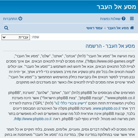
מסע אל העבר
שאלות נפוצות
התחברות
ח
מסע אל העבר
עמוד ראשי
י
שפה:
פ
מסע אל העבר - הרשמה
ו
בעת הגישה אל “מסע אל העבר” (להלן “אנחנו”, “אותנו”, “שלנו”, “מסע אל העבר”,
ש
“https://www.old-games.org/f”), אתה מסכים לציית לתנאים הבאים. אם אינך מסכים
לציית לכל התנאים הבאים, אנא אל תיגש ו/או תשתמש ב־“מסע אל העבר”. אנו יכולים
לשנות תנאים אלו בכל זמן נתון ונשקיע את מירב מאמצינו כדי לידע אותך, אך יהיה זה
נבון מצידך לסקור תנאים אלו בקביעות כחלק מהשימוש המתמשך ב־“מסע אל העבר”.
לאחר שינויים אתה מסכים לציית לתנאים אלו כאשר הם מעודכנים ו/או מתוקנים.
הפורומים שלנו מבוססים על phpBB (להלן “הם”, “אותם”, “שלהם”, “מערכת phpBB”,
“www.phpbb.co.il”, “קבוצת phpBB”, “צוות phpBB הישראלי”) אשר הינה מערכת
בולטיין המשוחררת תחת הסכם “
רישיון ציבורי כללי v2
” (להלן “GPL”) וניתנת להורדה
דרך אתר
www.phpbb.co.il
. מערכת phpBB מקלה על האינטרנט המבוסס דיונים
בלבד, קבוצת phpBB אינה אחראית לכל מה שאנו מאפשרים ו/או לא מאפשרים בתור
תוכן מורשה ו/או מנוהל. למידע נוסף לגבי phpBB, ראה:
http://www.phpbb.co.il/
.
אתה מסכים לא לשלוח דברים גסים, גזעניים, אלימים, פוגעים, בלתי חוקיים או כל חומר
אחר אשר שנוי במחלוקת במדינה שלך, במדינה בה “מסע אל העבר” מאוחסנת או בחוק