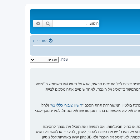
חיפוש
חיפוש מתקדם
התחברות
שפה:
https://www.old-”), אתה מסכים לציית לתנאים הבאים. אם אינך מסכים לציית לכל התנאים הבאים, אנא אל תיגש ו/או תשתמש ב־“מסע
וש המתמשך ב־“מסע אל העבר”. לאחר שינויים אתה מסכים לציית
רישיון ציבורי כללי v2
” (להלן
בוצת phpBB אינה אחראית לכל מה שאנו מאפשרים ו/או לא מאפשרים בתור תוכן מורשה ו/או מנוהל. למידע נוסף לגבי
סנת או בחוק הבינלאומי. אם תעשה זאת תוביל את עצמך לחסימה
זור בכפיית תנאים אלו. אתה מסכים של “מסע אל העבר” יש את הזכות להסיר, לערוך, להעביר או לסגור כל נושא
בכל זמן נתון הנראה לנו מתאים. בתור משתמש אתה מסכים שכל המידע אשר אתה מזין יאוחסן בבסיס הנתונים. בעוד שמידע זה לא ייחשף לשום צד שלישי ללא הסכמתך, לא “מסע אל העבר” ולא phpBB ישאו באחריות לכל ניסיון