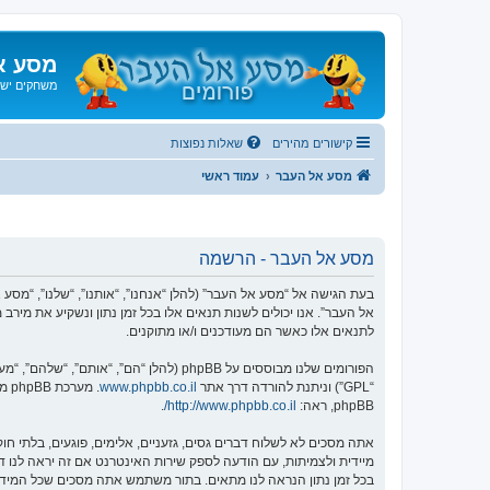
מסע א
משחקים ישנ
קישורים מהירים
שאלות נפוצות
מסע אל העבר
עמוד ראשי
מסע אל העבר - הרשמה
אל העבר”. אנו יכולים לשנות תנאים אלו בכל זמן נתון ונשקיע את מיר
לתנאים אלו כאשר הם מעודכנים ו/או מתוקנים.
הפורומים שלנו מבוססים על phpBB (להלן “הם”, “אותם”, “שלהם”, “מערכת phpBB”, “www.phpbb.co.il”, “קבוצת phpBB”, “צוות phpBB הישראלי”) אשר הינה מערכת בולטיין המשוחררת תחת הסכם “
“GPL”) וניתנת להורדה דרך אתר
www.phpbb.co.il
phpBB, ראה:
http://www.phpbb.co.il/
.
אתה מסכים לא לשלוח דברים גסים, גזעניים, אלימים, פוגעים, בלתי 