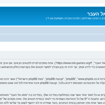
ל העבר
ים
|
רומים
|
שאילתא
|
תמיכה טכנית
|
משחקים און ליין
בעת הגישה אל “מסע אל העבר” (להלן “אנחנו”, “אותנו”, “שלנו”, “מסע אל העבר”, “games.org/f
ב מאמצינו כדי לידע אותך, אך יהיה זה נבון מצידך לסקור תנאים אלו בקביעות כחלק מהשימ
. מערכת phpBB מקלה על האינטרנט המבוסס דיונים בלבד, ק
חוקיים או כל חומר אחר אשר שנוי במחלוקת במדינה שלך, במדינה בה “מסע אל העבר” מאוח
מיידית ולצמיתות, עם הודעה לספק שירות האינטרנט אם זה יראה לנו דרוש. כתובות ה־IP של כל ההודעות נשמרות כדי לע