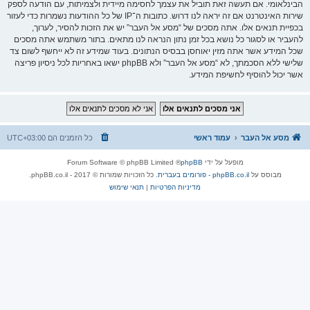
הבינלאומי. אם תעשה זאת תוביל את עצמך לחסימה מיידית ולצמיתות, עם הודעה לספק
שירות האינטרנט אם זה יראה לנו דרוש. כתובות ה־IP של כל ההודעות נשמרות כדי לעזור
בכפיית תנאים אלו. אתה מסכים של “מסע אל העבר” יש את הזכות להסיר, לערוך,
להעביר או לסגור כל נושא בכל זמן נתון הנראה לנו מתאים. בתור משתמש אתה מסכים
שכל המידע אשר אתה מזין יאוחסן בבסיס הנתונים. בעוד שמידע זה לא ייחשף לשום צד
שלישי ללא הסכמתך, לא “מסע אל העבר” ולא phpBB ישאו באחריות לכל ניסיון פריצה
אשר יכול להוסיף לחשיפת המידע.
מסע אל העבר
עמוד ראשי
כל הזמנים הם
UTC+03:00
מופעל על ידי
phpBB
® Forum Software © phpBB Limited
מבוסס על
phpBB.co.il - פורומים בעברית
. כל הזכויות שמורות © 2017 - phpBB.co.il.
מדיניות הפרטיות
|
תנאי שימוש