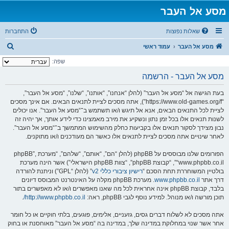
מסע אל העבר
שאלות נפוצות
התחברות
ח
מסע אל העבר
עמוד ראשי
י
שפה:
פ
מסע אל העבר - הרשמה
ו
בעת הגישה אל “מסע אל העבר” (להלן “אנחנו”, “אותנו”, “שלנו”, “מסע אל העבר”,
ש
“https://www.old-games.org/f”), אתה מסכים לציית לתנאים הבאים. אם אינך מסכים
לציית לכל התנאים הבאים, אנא אל תיגש ו/או תשתמש ב־“מסע אל העבר”. אנו יכולים
לשנות תנאים אלו בכל זמן נתון ונשקיע את מירב מאמצינו כדי לידע אותך, אך יהיה זה
נבון מצידך לסקור תנאים אלו בקביעות כחלק מהשימוש המתמשך ב־“מסע אל העבר”.
לאחר שינויים אתה מסכים לציית לתנאים אלו כאשר הם מעודכנים ו/או מתוקנים.
הפורומים שלנו מבוססים על phpBB (להלן “הם”, “אותם”, “שלהם”, “מערכת phpBB”,
“www.phpbb.co.il”, “קבוצת phpBB”, “צוות phpBB הישראלי”) אשר הינה מערכת
בולטיין המשוחררת תחת הסכם “
רישיון ציבורי כללי v2
” (להלן “GPL”) וניתנת להורדה
דרך אתר
www.phpbb.co.il
. מערכת phpBB מקלה על האינטרנט המבוסס דיונים
בלבד, קבוצת phpBB אינה אחראית לכל מה שאנו מאפשרים ו/או לא מאפשרים בתור
תוכן מורשה ו/או מנוהל. למידע נוסף לגבי phpBB, ראה:
http://www.phpbb.co.il/
.
אתה מסכים לא לשלוח דברים גסים, גזעניים, אלימים, פוגעים, בלתי חוקיים או כל חומר
אחר אשר שנוי במחלוקת במדינה שלך, במדינה בה “מסע אל העבר” מאוחסנת או בחוק